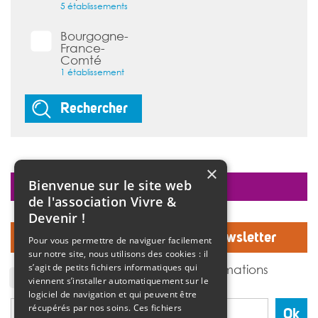
5 établissements
Bourgogne-
France-
Comté
1 établissement
Rechercher
×
Bienvenue sur le site web
faire un don
de l'association Vivre &
Devenir !
Inscrivez-vous à notre Newsletter
Pour vous permettre de naviguer facilement
sur notre site, nous utilisons des cookies : il
J'accepte de recevoir des informations
s’agit de petits fichiers informatiques qui
de l'association Vivre et devenir.
viennent s’installer automatiquement sur le
logiciel de navigation et qui peuvent être
récupérés par nos soins. Ces fichiers
Ok