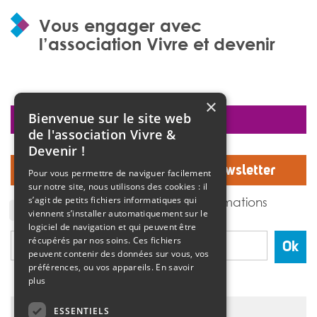
Vous engager avec
l’association Vivre et devenir
×
Bienvenue sur le site web
faire un don
de l'association Vivre &
Devenir !
Inscrivez-vous à notre Newsletter
Pour vous permettre de naviguer facilement
sur notre site, nous utilisons des cookies : il
J'accepte de recevoir des informations
s’agit de petits fichiers informatiques qui
de l'association Vivre et devenir.
viennent s’installer automatiquement sur le
logiciel de navigation et qui peuvent être
récupérés par nos soins. Ces fichiers
Ok
peuvent contenir des données sur vous, vos
préférences, ou vos appareils.
En savoir
plus
ESSENTIELS