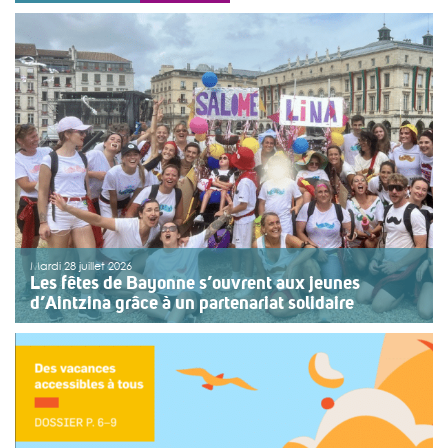
Mardi 28 juillet 2026
Les fêtes de Bayonne s’ouvrent aux jeunes
d’Aintzina grâce à un partenariat solidaire
Une organisation collective au service de l’inclusion
Depuis sept ans, l’association ouvre le premier jour des
fêtes de Bayonne à une structure accompagnant des
enfants ou des adolescents en situation de handicap
ou de fragilité. Cette année, le choix […]
>>
Lire la suite