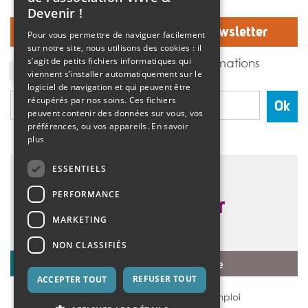
Devenir !
Inscrivez-vous à notre Newsletter
Pour vous permettre de naviguer facilement
sur notre site, nous utilisons des cookies : il
J'accepte de recevoir des informations
s’agit de petits fichiers informatiques qui
de l'association Vivre et devenir.
viennent s’installer automatiquement sur le
logiciel de navigation et qui peuvent être
récupérés par nos soins. Ces fichiers
Ok
peuvent contenir des données sur vous, vos
préférences, ou vos appareils.
En savoir
plus
ESSENTIELS
PERFORMANCE
MARKETING
NON CLASSIFIÉS
REFUSER TOUT
ACCEPTER TOUT
Mentions légales
Offres d’emploi