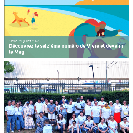
Mardi 21 juillet 2026
Découvrez le seizième numéro de Vivre et devenir
le Mag
Le numéro du mois de juillet 2026 de Vivre et devenir, Le
Mag, vient de paraître. Le dossier central se concentre
sur les vacances pour tous. Vivre et devenir a lancé un
plan d’action afin de rendre les vacances accessibles
[…]
>>
Lire la suite