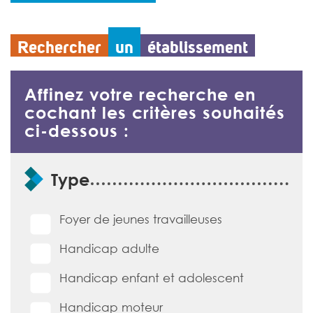
le hall d’accueil de l’établissement. Imaginée par
Solène Texier, responsable des ressources humaines,
dans le cadre du […]
Rechercher
un
établissement
>>
Lire la suite
Affinez votre recherche en
cochant les critères souhaités
ci-dessous :
Formulaire de recherche d'établissement
Type
Foyer de jeunes travailleuses
Handicap adulte
Handicap enfant et adolescent
Handicap moteur