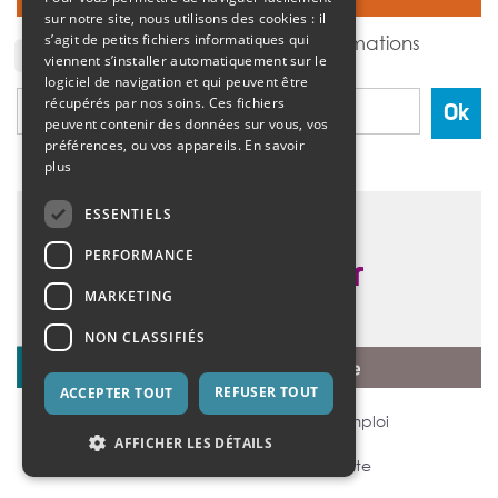
sur notre site, nous utilisons des cookies : il
J'accepte de recevoir des informations
s’agit de petits fichiers informatiques qui
de l'association Vivre et devenir.
viennent s’installer automatiquement sur le
logiciel de navigation et qui peuvent être
récupérés par nos soins. Ces fichiers
Ok
peuvent contenir des données sur vous, vos
préférences, ou vos appareils.
En savoir
plus
ESSENTIELS
PERFORMANCE
MARKETING
NON CLASSIFIÉS
REFUSER TOUT
ACCEPTER TOUT
Mentions légales
Offres d’emploi
AFFICHER LES DÉTAILS
Nous contacter
Plan du site