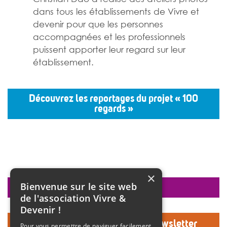
dans tous les établissements de Vivre et
devenir pour que les personnes
accompagnées et les professionnels
puissent apporter leur regard sur leur
établissement.
Découvrez les reportages du projet «
100
regards »
×
Bienvenue sur le site web
faire un don
de l'association Vivre &
Devenir !
Inscrivez-vous à notre Newsletter
Pour vous permettre de naviguer facilement