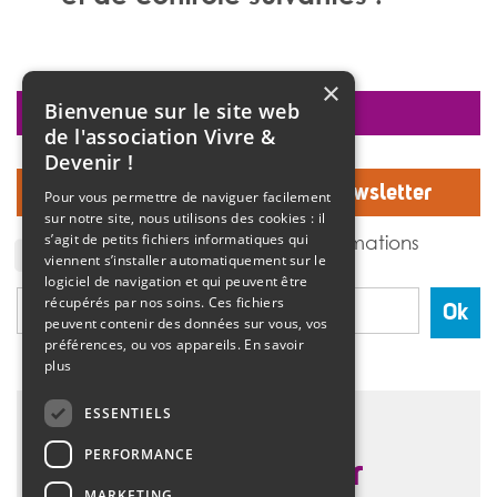
×
Bienvenue sur le site web
faire un don
de l'association Vivre &
Devenir !
Inscrivez-vous à notre Newsletter
Pour vous permettre de naviguer facilement
sur notre site, nous utilisons des cookies : il
J'accepte de recevoir des informations
s’agit de petits fichiers informatiques qui
de l'association Vivre et devenir.
viennent s’installer automatiquement sur le
logiciel de navigation et qui peuvent être
récupérés par nos soins. Ces fichiers
Ok
peuvent contenir des données sur vous, vos
préférences, ou vos appareils.
En savoir
plus
ESSENTIELS
PERFORMANCE
MARKETING