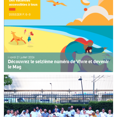
fêtes de Bayonne à une structure accompagnant des
enfants ou des adolescents en situation de handicap
ou de fragilité. Cette année, le choix […]
>>
Lire la suite
Mardi 21 juillet 2026
Découvrez le seizième numéro de Vivre et devenir
le Mag
Le numéro du mois de juillet 2026 de Vivre et devenir, Le
Mag, vient de paraître. Le dossier central se concentre
sur les vacances pour tous. Vivre et devenir a lancé un
plan d’action afin de rendre les vacances accessibles
[…]
>>
Lire la suite