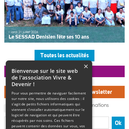
Mardi 21 juillet 2026
Le SESSAD Denisien fête ses 10 ans
Les professionnels, vêtus d’un T-shirt au logo « 10 ans »,
accueillaient les invités autour d’un buffet, dans une
Toutes les actualités
ambiance musicale live assurée par un groupe de
musiciens. Christine Manadi, directrice du SESSAD
×
depuis sa création, est revenue sur l’histoire […]
Bienvenue sur le site web
faire un don
>>
Lire la suite
de l'association Vivre &
Devenir !
Inscrivez-vous à notre Newsletter
Pour vous permettre de naviguer facilement
sur notre site, nous utilisons des cookies : il
J'accepte de recevoir des informations
s’agit de petits fichiers informatiques qui
de l'association Vivre et devenir.
viennent s’installer automatiquement sur le
logiciel de navigation et qui peuvent être
récupérés par nos soins. Ces fichiers
Ok
peuvent contenir des données sur vous, vos