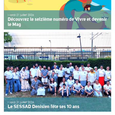
Mardi 21 juillet 2026
Découvrez le seizième numéro de Vivre et devenir
le Mag
Le numéro du mois de juillet 2026 de Vivre et devenir, Le
Mag, vient de paraître. Le dossier central se concentre
sur les vacances pour tous. Vivre et devenir a lancé un
plan d’action afin de rendre les vacances accessibles
[…]
>>
Lire la suite
Mardi 21 juillet 2026
Le SESSAD Denisien fête ses 10 ans