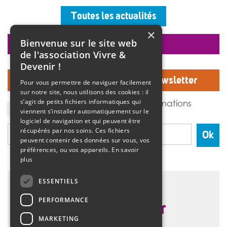
Les professionnels, vêtus d’un T-shirt au logo « 10 ans »,
accueillaient les invités autour d’un buffet, dans une
Toutes les actualités
ambiance musicale live assurée par un groupe de
musiciens. Christine Manadi, directrice du SESSAD
×
depuis sa création, est revenue sur l’histoire […]
Bienvenue sur le site web
faire un don
>>
Lire la suite
de l'association Vivre &
Devenir !
Inscrivez-vous à notre Newsletter
Pour vous permettre de naviguer facilement
sur notre site, nous utilisons des cookies : il
J'accepte de recevoir des informations
s’agit de petits fichiers informatiques qui
de l'association Vivre et devenir.
viennent s’installer automatiquement sur le
logiciel de navigation et qui peuvent être
récupérés par nos soins. Ces fichiers
Ok
peuvent contenir des données sur vous, vos
préférences, ou vos appareils.
En savoir
plus
ESSENTIELS
PERFORMANCE
MARKETING