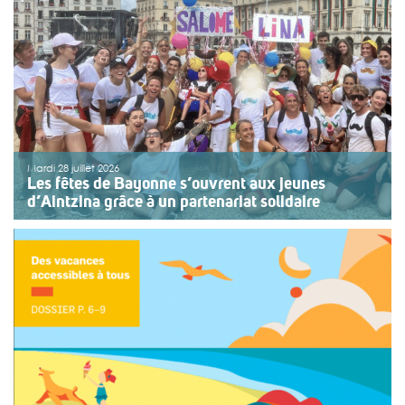
Mardi 28 juillet 2026
Les fêtes de Bayonne s’ouvrent aux jeunes
d’Aintzina grâce à un partenariat solidaire
Une organisation collective au service de l’inclusion
Depuis sept ans, l’association ouvre le premier jour des
fêtes de Bayonne à une structure accompagnant des
enfants ou des adolescents en situation de handicap
ou de fragilité. Cette année, le choix […]
>>
Lire la suite