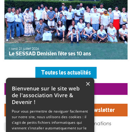
Mardi 21 juillet 2026
Le SESSAD Denisien fête ses 10 ans
Les professionnels, vêtus d’un T-shirt au logo « 10 ans »,
accueillaient les invités autour d’un buffet, dans une
Toutes les actualités
ambiance musicale live assurée par un groupe de
musiciens. Christine Manadi, directrice du SESSAD
×
depuis sa création, est revenue sur l’histoire […]
Bienvenue sur le site web
faire un don
>>
Lire la suite
de l'association Vivre &
Devenir !
Inscrivez-vous à notre Newsletter
Pour vous permettre de naviguer facilement
sur notre site, nous utilisons des cookies : il
J'accepte de recevoir des informations
s’agit de petits fichiers informatiques qui
de l'association Vivre et devenir.
viennent s’installer automatiquement sur le