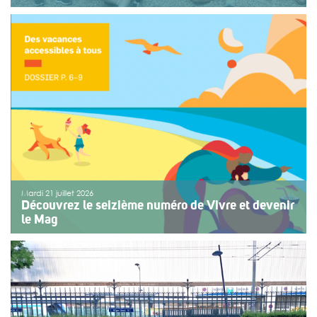
Une organisation collective au service de l’inclusion
Depuis sept ans, l’association ouvre le premier jour des
fêtes de Bayonne à une structure accompagnant des
enfants ou des adolescents en situation de handicap
ou de fragilité. Cette année, le choix […]
>>
Lire la suite
Mardi 21 juillet 2026
Découvrez le seizième numéro de Vivre et devenir
le Mag
Le numéro du mois de juillet 2026 de Vivre et devenir, Le
Mag, vient de paraître. Le dossier central se concentre
sur les vacances pour tous. Vivre et devenir a lancé un
plan d’action afin de rendre les vacances accessibles
[…]
>>
Lire la suite