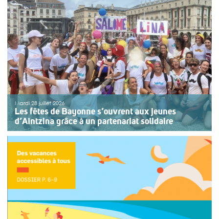
Mardi 28 juillet 2026
Les fêtes de Bayonne s’ouvrent aux jeunes
d’Aintzina grâce à un partenariat solidaire
Une organisation collective au service de l’inclusion
Depuis sept ans, l’association ouvre le premier jour des
fêtes de Bayonne à une structure accompagnant des
enfants ou des adolescents en situation de handicap
ou de fragilité. Cette année, le choix […]
>>
Lire la suite