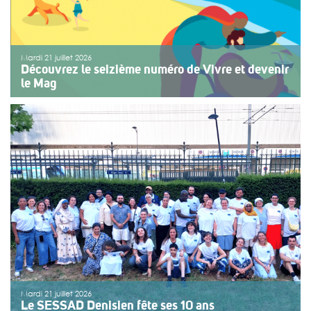
Mardi 21 juillet 2026
Découvrez le seizième numéro de Vivre et devenir
le Mag
Le numéro du mois de juillet 2026 de Vivre et devenir, Le
Mag, vient de paraître. Le dossier central se concentre
sur les vacances pour tous. Vivre et devenir a lancé un
plan d’action afin de rendre les vacances accessibles
[…]
>>
Lire la suite
Mardi 21 juillet 2026
Le SESSAD Denisien fête ses 10 ans