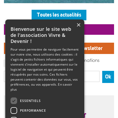
Les professionnels, vêtus d’un T-shirt au logo « 10 ans »,
accueillaient les invités autour d’un buffet, dans une
Toutes les actualités
ambiance musicale live assurée par un groupe de
musiciens. Christine Manadi, directrice du SESSAD
×
depuis sa création, est revenue sur l’histoire […]
Bienvenue sur le site web
faire un don
>>
Lire la suite
de l'association Vivre &
Devenir !
Inscrivez-vous à notre Newsletter
Pour vous permettre de naviguer facilement
sur notre site, nous utilisons des cookies : il
J'accepte de recevoir des informations
s’agit de petits fichiers informatiques qui
de l'association Vivre et devenir.
viennent s’installer automatiquement sur le
logiciel de navigation et qui peuvent être
récupérés par nos soins. Ces fichiers
Ok
peuvent contenir des données sur vous, vos
préférences, ou vos appareils.
En savoir
plus
ESSENTIELS
PERFORMANCE