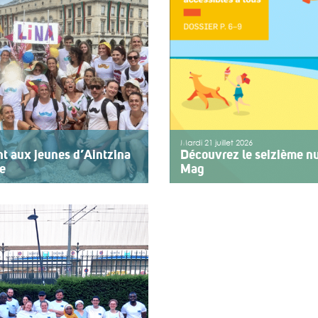
Mardi 21 juillet 2026
nt aux jeunes d’Aintzina
Découvrez le seizième nu
re
Mag
rvice de l’inclusion Depuis
Le numéro du mois de juillet
emier jour des fêtes de
vient de paraître. Le dossier
agnant des enfants ou des
vacances pour tous. Vivre e
cap ou de fragilité. Cette
d’action afin de rendre les
>>
Lire la suite