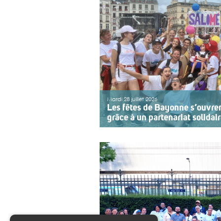
Mardi 28 juillet 2026
Les fêtes de Bayonne s’ouvre
grâce à un partenariat solidai
Une organisation collective au se
sept ans, l’association ouvre le pr
Bayonne à une structure accomp
adolescents en situation de handi
année, le choix […]
>>
Lire la suite