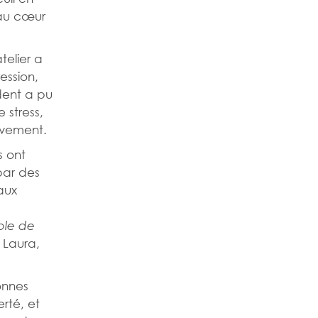
 au cœur
telier a
ession,
dent a pu
 stress,
ouvement.
s ont
par des
aux
ble de
 Laura,
onnes
rté, et