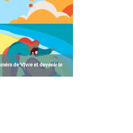
méro de Vivre et devenir le
 2026 de Vivre et devenir, Le Mag,
 central se concentre sur les
t devenir a lancé un plan
 vacances accessibles […]