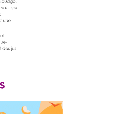
ikoudgo,
mots qui
,
st une
 et
que-
 des jus
S