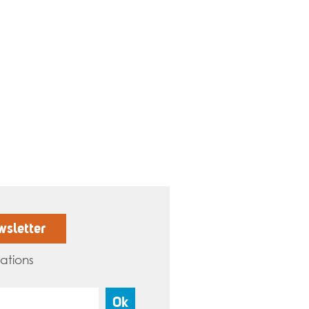
wsletter
ations
Ok