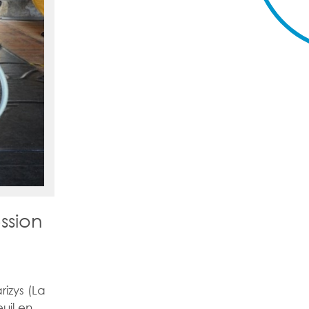
ssion
izys (La
uil en