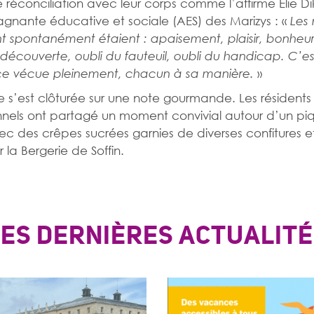
e réconciliation avec leur corps comme l’affirme Elie D
ante éducative et sociale (AES) des Marizys : «
Les 
t spontanément étaient : apaisement, plaisir, bonheur
découverte, oubli du fauteuil, oubli du handicap. C’e
»
ce vécue pleinement, chacun à sa manière.
e s’est clôturée sur une note gourmande. Les résidents
nnels ont partagé un moment convivial autour d’un pi
ec des crêpes sucrées garnies de diverses confitures et
r la Bergerie de Soffin.
LES DERNIÈRES ACTUALITÉ