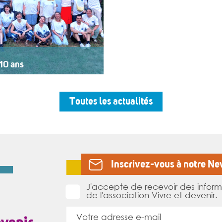
10 ans
rt au logo « 10 ans »,
’un buffet, dans une
par un groupe de musiciens.
Toutes les actualités
ESSAD depuis sa création, est
Inscrivez-vous à notre Ne
J'accepte de recevoir des inform
de l'association Vivre et devenir.