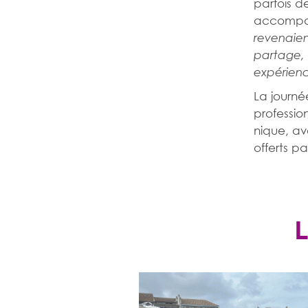
parfois d
accompagn
revenaien
partage, 
expérien
La journé
professio
nique, av
offerts pa