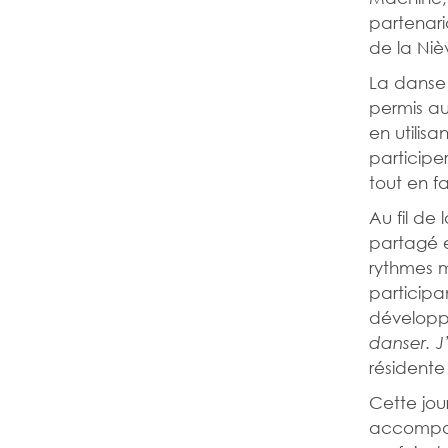
partenari
de la Niè
La danse 
permis au
en utilis
participer
tout en f
Au fil de
partagé 
rythmes m
participa
développe
danser. J’
résidente
Cette jou
accompagn