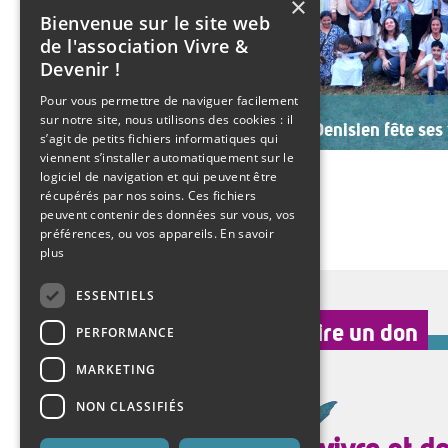
×
Bienvenue sur le site web
de l'association Vivre &
Devenir !
Pour vous permettre de naviguer facilement
Mardi 21 juillet 2026
sur notre site, nous utilisons des cookies : il
Le SESSAD Denisien fête ses 
s’agit de petits fichiers informatiques qui
viennent s’installer automatiquement sur le
Les professionnels, vêtus d’un T-shi
logiciel de navigation et qui peuvent être
accueillaient les invités autour d
récupérés par nos soins. Ces fichiers
ambiance musicale live assurée 
peuvent contenir des données sur vous, vos
Christine Manadi, directrice du S
revenue sur l’histoire […]
préférences, ou vos appareils.
En savoir
plus
>>
Lire la suite
ESSENTIELS
faire un don
PERFORMANCE
MARKETING
NON CLASSIFIÉS