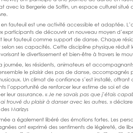
at avec la Bergerie de Soffin, un espace culturel situé
vre.
en fauteuil est une activité accessible et adaptée. L’a
x participants de découvrir un nouveau moyen d’expr
ant leur fauteuil comme support de danse. Chaque rési
 selon ses capacités. Cette discipline physique réduit le
avorisant le divertissement et bien-être à travers le m
 la journée, les résidents, animateurs et accompagnant
ensemble le plaisir des pas de danse, accompagnés 
usicaux. Un climat de confiance s’est installé, offrant 
nts l’opportunité de renforcer leur estime de soi et de
r leur assurance. «
Je ne savais pas que j’étais capa
» déclare
ai trouvé du plaisir à danser avec les autres.
 des Marizys
rnée a également libéré des émotions fortes. Les pers
ées ont exprimé des sentiments de légèreté, de libe