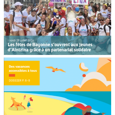
Mardi 28 juillet 2026
Les fêtes de Bayonne s’ouvrent aux jeunes
d’Aintzina grâce à un partenariat solidaire
Une organisation collective au service de l’inclusion
Depuis sept ans, l’association ouvre le premier jour des
fêtes de Bayonne à une structure accompagnant des
enfants ou des adolescents en situation de handicap
ou de fragilité. Cette année, le choix […]
>>
Lire la suite