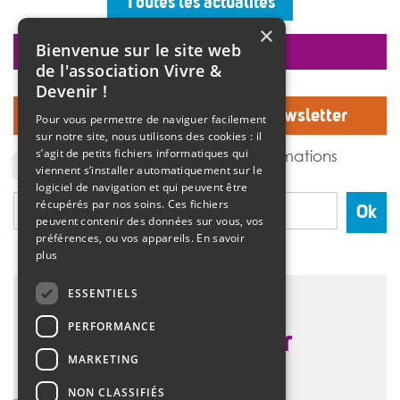
Toutes les actualités
ambiance musicale live assurée par un groupe de
musiciens. Christine Manadi, directrice du SESSAD
×
depuis sa création, est revenue sur l’histoire […]
Bienvenue sur le site web
faire un don
>>
Lire la suite
de l'association Vivre &
Devenir !
Inscrivez-vous à notre Newsletter
Pour vous permettre de naviguer facilement
sur notre site, nous utilisons des cookies : il
J'accepte de recevoir des informations
s’agit de petits fichiers informatiques qui
de l'association Vivre et devenir.
viennent s’installer automatiquement sur le
logiciel de navigation et qui peuvent être
récupérés par nos soins. Ces fichiers
Ok
peuvent contenir des données sur vous, vos
préférences, ou vos appareils.
En savoir
plus
ESSENTIELS
PERFORMANCE
MARKETING
NON CLASSIFIÉS