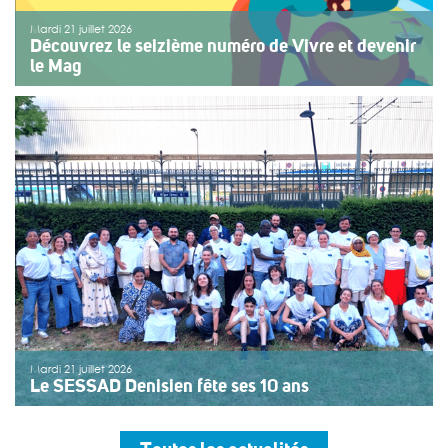
Mardi 21 juillet 2026
Découvrez le seizième numéro de Vivre et devenir
le Mag
Le numéro du mois de juillet 2026 de Vivre et devenir, Le
Mag, vient de paraître. Le dossier central se concentre
sur les vacances pour tous. Vivre et devenir a lancé un
plan d’action afin de rendre les vacances accessibles
[…]
>>
Lire la suite
Mardi 21 juillet 2026
Le SESSAD Denisien fête ses 10 ans
Les professionnels, vêtus d’un T-shirt au logo « 10 ans »,
accueillaient les invités autour d’un buffet, dans une