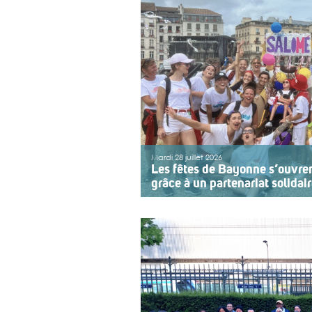
Mardi 28 juillet 2026
Les fêtes de Bayonne s’ouvre
grâce à un partenariat solidai
Une organisation collective au se
sept ans, l’association ouvre le pr
Bayonne à une structure accomp
adolescents en situation de handi
année, le choix […]
>>
Lire la suite