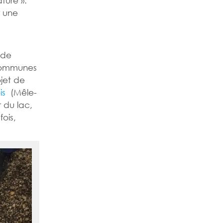
r une
 de
communes
ojet de
is
(Mêle-
r du lac,
ois,