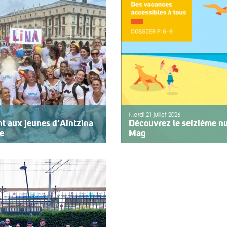
Mardi 21 juillet 2026
nt aux jeunes d’Aintzina
Découvrez le seizième nu
re
Mag
rvice de l’inclusion Depuis
Le numéro du mois de juillet
emier jour des fêtes de
vient de paraître. Le dossier
agnant des enfants ou des
vacances pour tous. Vivre e
cap ou de fragilité. Cette
d’action afin de rendre les
>>
Lire la suite