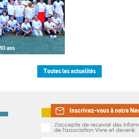
10 ans
rt au logo « 10 ans »,
’un buffet, dans une
par un groupe de musiciens.
Toutes les actualités
ESSAD depuis sa création, est
Inscrivez-vous à notre Ne
J'accepte de recevoir des inform
de l'association Vivre et devenir.