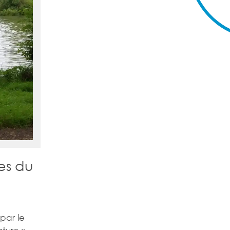
es du
par le
ture ».