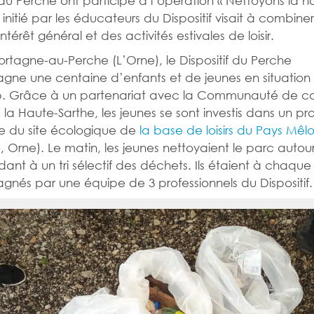
initié par les éducateurs du Dispositif visait à combine
ntérêt général et des activités estivales de loisir.
ortagne-au-Perche (L’Orne), le Dispositif du Perche
ne une centaine d’enfants et de jeunes en situation
. Grâce à un partenariat avec la Communauté de 
 la Haute-Sarthe, les jeunes se sont investis dans un pr
e du site écologique de
la base de loisirs du Pays Mêlo
e, Orne). Le matin, les jeunes nettoyaient le parc autou
ant à un tri sélectif des déchets. Ils étaient à chaque f
és par une équipe de 3 professionnels du Dispositif.