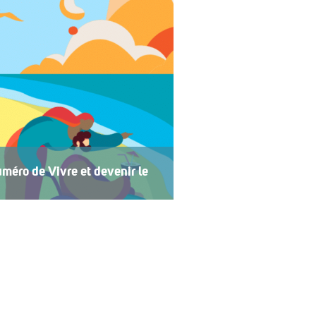
méro de Vivre et devenir le
 2026 de Vivre et devenir, Le Mag,
 central se concentre sur les
t devenir a lancé un plan
 vacances accessibles […]