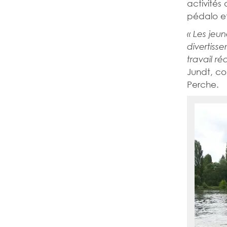
activités
pédalo e
« Les jeu
divertisse
travail réa
Jundt, co
Perche.