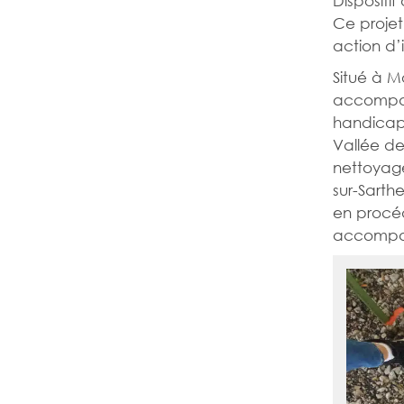
Ce projet 
action d’i
Situé à M
accompag
handicap
Vallée de
nettoyag
sur-Sarth
en procéd
accompagn