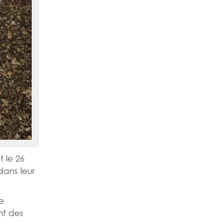
et le 26
dans leur
e
nt des