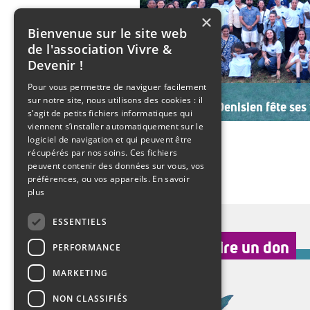
×
Bienvenue sur le site web
de l'association Vivre &
Devenir !
Pour vous permettre de naviguer facilement
Mardi 21 juillet 2026
sur notre site, nous utilisons des cookies : il
Le SESSAD Denisien fête ses 
s’agit de petits fichiers informatiques qui
viennent s’installer automatiquement sur le
Les professionnels, vêtus d’un T-shi
logiciel de navigation et qui peuvent être
accueillaient les invités autour d
récupérés par nos soins. Ces fichiers
ambiance musicale live assurée 
peuvent contenir des données sur vous, vos
Christine Manadi, directrice du S
revenue sur l’histoire […]
préférences, ou vos appareils.
En savoir
plus
>>
Lire la suite
ESSENTIELS
faire un don
PERFORMANCE
MARKETING
NON CLASSIFIÉS