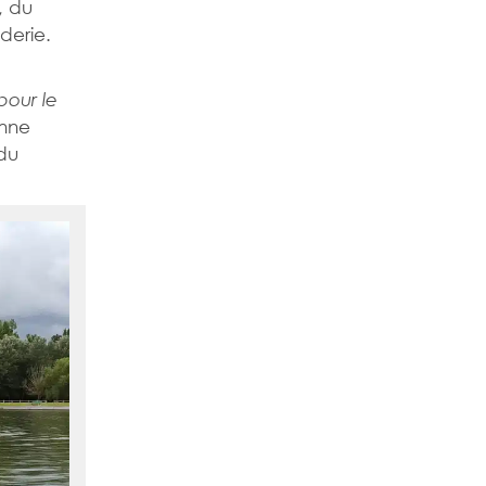
, du
derie.
pour le
nne
 du