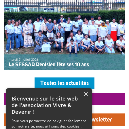
[…]
>>
Lire la suite
Mardi 21 juillet 2026
Le SESSAD Denisien fête ses 10 ans
Les professionnels, vêtus d’un T-shirt au logo « 10 ans »,
accueillaient les invités autour d’un buffet, dans une
Toutes les actualités
ambiance musicale live assurée par un groupe de
musiciens. Christine Manadi, directrice du SESSAD
×
depuis sa création, est revenue sur l’histoire […]
Bienvenue sur le site web
faire un don
>>
Lire la suite
de l'association Vivre &
Devenir !
Inscrivez-vous à notre Newsletter
Pour vous permettre de naviguer facilement
sur notre site, nous utilisons des cookies : il