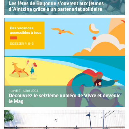
Les fêtes de Bayonne s’ouvrent aux jeunes
d’Aintzina grâce à un partenariat solidaire
Une organisation collective au service de l’inclusion
Depuis sept ans, l’association ouvre le premier jour des
fêtes de Bayonne à une structure accompagnant des
enfants ou des adolescents en situation de handicap
ou de fragilité. Cette année, le choix […]
>>
Lire la suite
Mardi 21 juillet 2026
Découvrez le seizième numéro de Vivre et devenir
le Mag
Le numéro du mois de juillet 2026 de Vivre et devenir, Le
Mag, vient de paraître. Le dossier central se concentre
sur les vacances pour tous. Vivre et devenir a lancé un
plan d’action afin de rendre les vacances accessibles