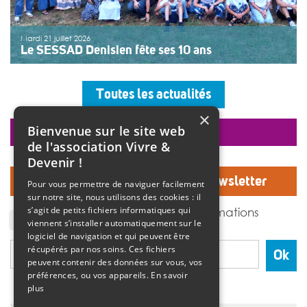
Mardi 21 juillet 2026
Le SESSAD Denisien fête ses 10 ans
Les professionnels, vêtus d’un T-shirt au logo « 10 ans »,
accueillaient les invités autour d’un buffet, dans une
Toutes les actualités
ambiance musicale live assurée par un groupe de
musiciens. Christine Manadi, directrice du SESSAD
×
depuis sa création, est revenue sur l’histoire […]
Bienvenue sur le site web
faire un don
>>
Lire la suite
de l'association Vivre &
Devenir !
Inscrivez-vous à notre Newsletter
Pour vous permettre de naviguer facilement
sur notre site, nous utilisons des cookies : il
J'accepte de recevoir des informations
s’agit de petits fichiers informatiques qui
de l'association Vivre et devenir.
viennent s’installer automatiquement sur le
logiciel de navigation et qui peuvent être
récupérés par nos soins. Ces fichiers
Ok
peuvent contenir des données sur vous, vos
préférences, ou vos appareils.
En savoir
plus