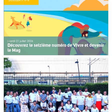
>>
Lire la suite
Mardi 21 juillet 2026
Découvrez le seizième numéro de Vivre et devenir
le Mag
Le numéro du mois de juillet 2026 de Vivre et devenir, Le
Mag, vient de paraître. Le dossier central se concentre
sur les vacances pour tous. Vivre et devenir a lancé un
plan d’action afin de rendre les vacances accessibles
[…]
>>
Lire la suite