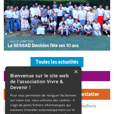
Mardi 21 juillet 2026
Le SESSAD Denisien fête ses 10 ans
Les professionnels, vêtus d’un T-shirt au logo « 10 ans »,
accueillaient les invités autour d’un buffet, dans une
Toutes les actualités
ambiance musicale live assurée par un groupe de
musiciens. Christine Manadi, directrice du SESSAD
×
depuis sa création, est revenue sur l’histoire […]
Bienvenue sur le site web
faire un don
>>
Lire la suite
de l'association Vivre &
Devenir !
Inscrivez-vous à notre Newsletter
Pour vous permettre de naviguer facilement
sur notre site, nous utilisons des cookies : il
J'accepte de recevoir des informations
s’agit de petits fichiers informatiques qui
de l'association Vivre et devenir.
viennent s’installer automatiquement sur le