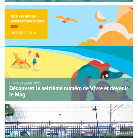
Une organisation collective au service de l’inclusion
Depuis sept ans, l’association ouvre le premier jour des
fêtes de Bayonne à une structure accompagnant des
enfants ou des adolescents en situation de handicap
ou de fragilité. Cette année, le choix […]
>>
Lire la suite
Mardi 21 juillet 2026
Découvrez le seizième numéro de Vivre et devenir
le Mag
Le numéro du mois de juillet 2026 de Vivre et devenir, Le
Mag, vient de paraître. Le dossier central se concentre
sur les vacances pour tous. Vivre et devenir a lancé un
plan d’action afin de rendre les vacances accessibles
[…]
>>
Lire la suite