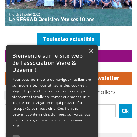
Mardi 21 juillet 2026
Le SESSAD Denisien fête ses 10 ans
Les professionnels, vêtus d’un T-shirt au logo « 10 ans »,
accueillaient les invités autour d’un buffet, dans une
Toutes les actualités
ambiance musicale live assurée par un groupe de
musiciens. Christine Manadi, directrice du SESSAD
×
depuis sa création, est revenue sur l’histoire […]
Bienvenue sur le site web
faire un don
>>
Lire la suite
de l'association Vivre &
Devenir !
Inscrivez-vous à notre Newsletter
Pour vous permettre de naviguer facilement
sur notre site, nous utilisons des cookies : il
J'accepte de recevoir des informations
s’agit de petits fichiers informatiques qui
de l'association Vivre et devenir.
viennent s’installer automatiquement sur le
logiciel de navigation et qui peuvent être
récupérés par nos soins. Ces fichiers
Ok
peuvent contenir des données sur vous, vos
préférences, ou vos appareils.
En savoir
plus