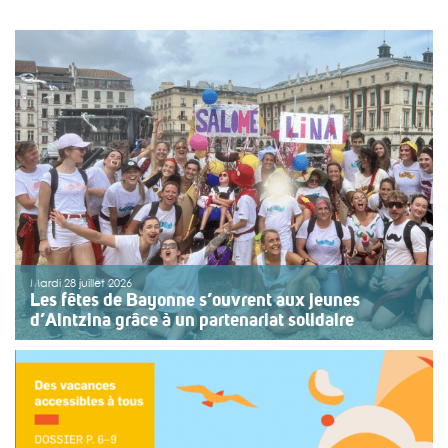
Mardi 28 juillet 2026
Les fêtes de Bayonne s’ouvrent aux jeunes
d’Aintzina grâce à un partenariat solidaire
Une organisation collective au service de l’inclusion
Depuis sept ans, l’association ouvre le premier jour des
fêtes de Bayonne à une structure accompagnant des
enfants ou des adolescents en situation de handicap
ou de fragilité. Cette année, le choix […]
>>
Lire la suite