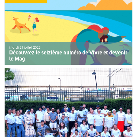
Mardi 21 juillet 2026
Découvrez le seizième numéro de Vivre et devenir
le Mag
Le numéro du mois de juillet 2026 de Vivre et devenir, Le
Mag, vient de paraître. Le dossier central se concentre
sur les vacances pour tous. Vivre et devenir a lancé un
plan d’action afin de rendre les vacances accessibles
[…]
>>
Lire la suite