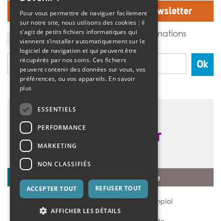
Inscrivez-vous à notre Newsletter
Pour vous permettre de naviguer facilement
sur notre site, nous utilisons des cookies : il
J'accepte de recevoir des informations
s’agit de petits fichiers informatiques qui
de l'association Vivre et devenir.
viennent s’installer automatiquement sur le
logiciel de navigation et qui peuvent être
récupérés par nos soins. Ces fichiers
Ok
peuvent contenir des données sur vous, vos
préférences, ou vos appareils.
En savoir
plus
ESSENTIELS
PERFORMANCE
MARKETING
NON CLASSIFIÉS
REFUSER TOUT
ACCEPTER TOUT
Mentions légales
Offres d’emploi
AFFICHER LES DÉTAILS