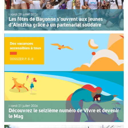
Mardi 28 juillet 2026
Les fêtes de Bayonne s’ouvrent aux jeunes
d’Aintzina grâce à un partenariat solidaire
Une organisation collective au service de l’inclusion
Depuis sept ans, l’association ouvre le premier jour des
fêtes de Bayonne à une structure accompagnant des
enfants ou des adolescents en situation de handicap
ou de fragilité. Cette année, le choix […]
>>
Lire la suite
Mardi 21 juillet 2026
Découvrez le seizième numéro de Vivre et devenir
le Mag
Le numéro du mois de juillet 2026 de Vivre et devenir, Le