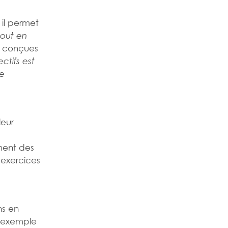
 il permet
out en
t conçues
ctifs est
re
leur
ment des
 exercices
ns en
 l’exemple