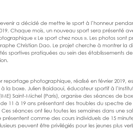
devenir a décidé de mettre le sport à l’honneur penda
019. Chaque mois, un nouveau sport sera présenté av
otographique « Le sport chez nous ». Les photos sont pr
raphe Christian Dao. Le projet cherche à montrer la di
ités sportives pratiquées au sein des établissements de
ion.
r reportage photographique, réalisé en février 2019, es
à la boxe. Julien Baidaoui, éducateur sportif à l’Instit
(IME) Saint-Michel (Paris), organise des séances de b
 de 11 à 19 ans présentant des troubles du spectre de
. Ces séances ont lieu toutes les semaines dans une sa
se présentent comme des cours individuels de 15 minut
usieurs peuvent être privilégiés pour les jeunes plus ve