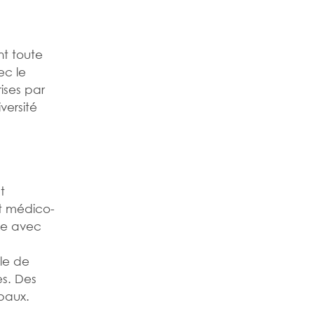
nt toute
ec le
ises par
versité
t
ut médico-
oxe avec
lle de
es. Des
rbaux.