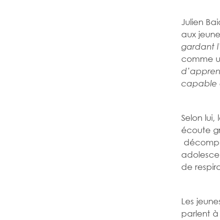
Julien Ba
aux jeune
gardant l
comme un
d’apprend
capable 
Selon lui,
écoute gr
décompos
adolescen
de respir
Les jeune
parlent à 