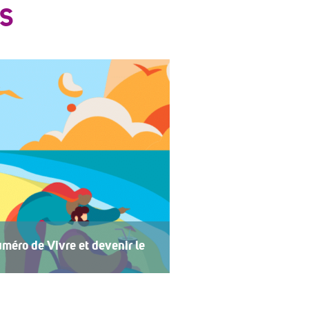
S
méro de Vivre et devenir le
 2026 de Vivre et devenir, Le Mag,
 central se concentre sur les
t devenir a lancé un plan