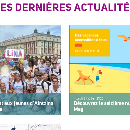
LES DERNIÈRES ACTUALITÉ
Mardi 21 juillet 2026
nt aux jeunes d’Aintzina
Découvrez le seizième nu
re
Mag
rvice de l’inclusion Depuis
Le numéro du mois de juillet
emier jour des fêtes de
vient de paraître. Le dossier
agnant des enfants ou des
vacances pour tous. Vivre e