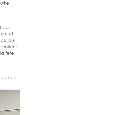
rire
t des
utre et
ce jour,
confiant
la fête
a boxe à