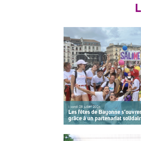
Mardi 28 juillet 2026
Les fêtes de Bayonne s’ouvre
grâce à un partenariat solidai
Une organisation collective au se
sept ans, l’association ouvre le pr
Bayonne à une structure accomp