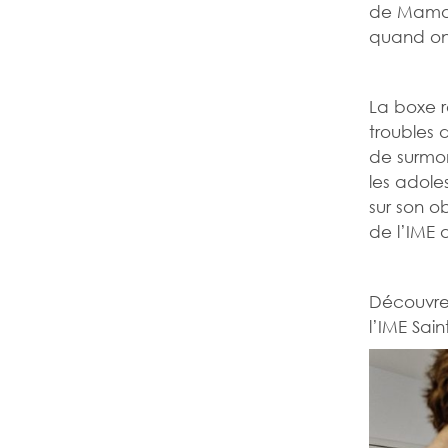
de Mamad
quand on 
La boxe 
troubles 
de surmon
les adole
sur son o
de l’IME 
Découvrez
l’IME Sain