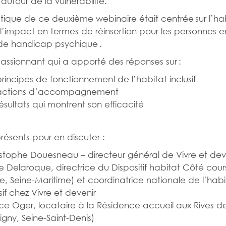
autour de la vulnérabilité.
ique de ce deuxième webinaire était centrée sur l’ha
et l’impact en termes de réinsertion pour les personnes e
 de handicap psychique .
passionnant qui a apporté des réponses sur :
principes de fonctionnement de l’habitat inclusif
actions d’accompagnement
résultats qui montrent son efficacité
résents pour en discuter :
stophe Douesneau – directeur général de Vivre et dev
e Delaroque, directrice du Dispositif habitat Côté cour
e, Seine-Maritime) et coordinatrice nationale de l’habi
sif chez Vivre et devenir
ice Oger, locataire à la Résidence accueil aux Rives d
igny, Seine-Saint-Denis)