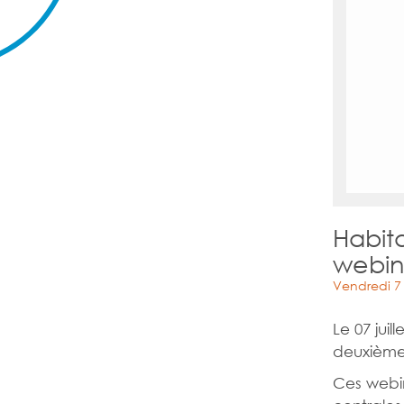
Habita
webin
Vendredi 7 j
Le 07 juil
deuxième
Ces webin