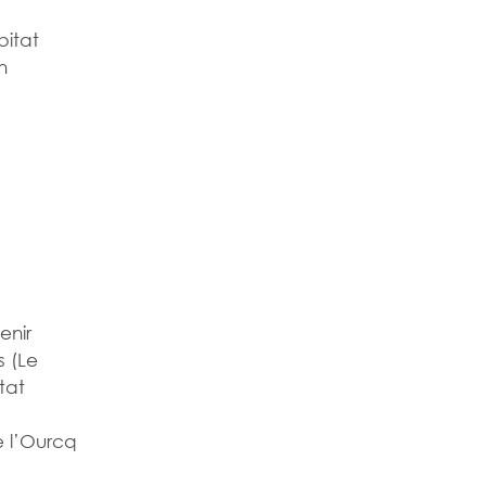
bitat
n
enir
s (Le
tat
e l’Ourcq