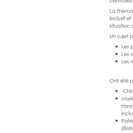
centrales 
La thémat
inclusif 
situation
Un sujet 
Les 
Les 
Les 
Ont été p
Chri
Mari
Havr
inclu
Patr
(Bob