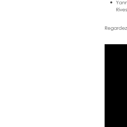
Yann
Rive
Regardez 