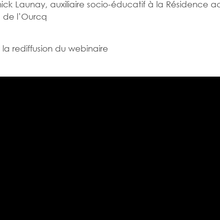
ick Launay, auxiliaire socio-éducatif à la Résidence a
s de l’Ourcq
la rediffusion du webinaire