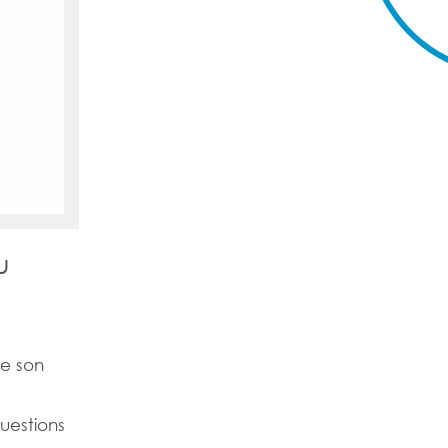
u
be son
uestions