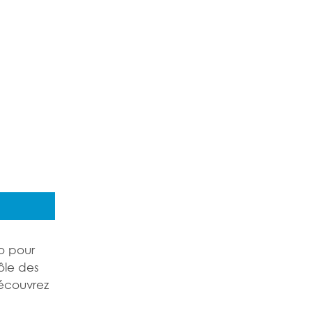
éo pour
rôle des
écouvrez