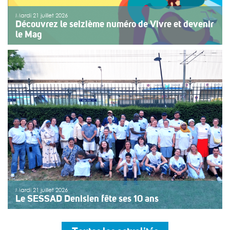
Mardi 21 juillet 2026
Découvrez le seizième numéro de Vivre et devenir
le Mag
Le numéro du mois de juillet 2026 de Vivre et devenir, Le
Mag, vient de paraître. Le dossier central se concentre
sur les vacances pour tous. Vivre et devenir a lancé un
plan d’action afin de rendre les vacances accessibles
[…]
>>
Lire la suite
Mardi 21 juillet 2026
Le SESSAD Denisien fête ses 10 ans
Les professionnels, vêtus d’un T-shirt au logo « 10 ans »,
accueillaient les invités autour d’un buffet, dans une