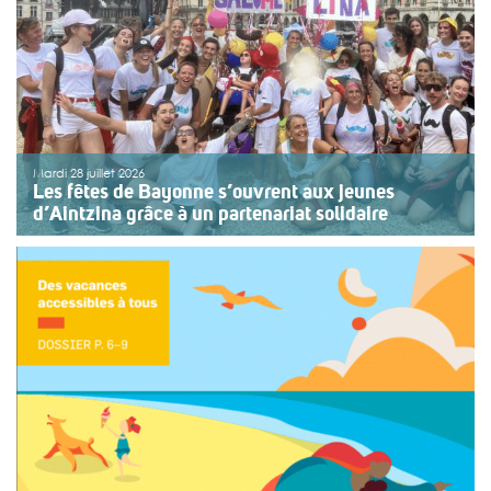
Mardi 28 juillet 2026
Les fêtes de Bayonne s’ouvrent aux jeunes
d’Aintzina grâce à un partenariat solidaire
Une organisation collective au service de l’inclusion
Depuis sept ans, l’association ouvre le premier jour des
fêtes de Bayonne à une structure accompagnant des
enfants ou des adolescents en situation de handicap
ou de fragilité. Cette année, le choix […]
>>
Lire la suite