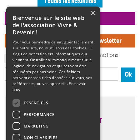
Toutes les actualités
ambiance musicale live assurée par un groupe de
musiciens. Christine Manadi, directrice du SESSAD
×
depuis sa création, est revenue sur l’histoire […]
Bienvenue sur le site web
faire un don
>>
Lire la suite
de l'association Vivre &
Devenir !
Inscrivez-vous à notre Newsletter
Pour vous permettre de naviguer facilement
sur notre site, nous utilisons des cookies : il
J'accepte de recevoir des informations
s’agit de petits fichiers informatiques qui
de l'association Vivre et devenir.
viennent s’installer automatiquement sur le
logiciel de navigation et qui peuvent être
récupérés par nos soins. Ces fichiers
Ok
peuvent contenir des données sur vous, vos
préférences, ou vos appareils.
En savoir
plus
ESSENTIELS
PERFORMANCE
MARKETING
NON CLASSIFIÉS