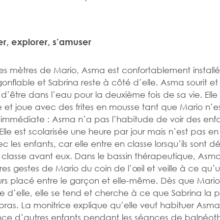
er, explorer, s’amuser
s mètres de Mario, Asma est confortablement installé
onflable et Sabrina reste à côté d’elle. Asma sourit et
d’être dans l’eau pour la deuxième fois de sa vie. Elle 
et joue avec des frites en mousse tant que Mario n’e
 immédiate : Asma n’a pas l’habitude de voir des enf
Elle est scolarisée une heure par jour mais n’est pas e
c les enfants, car elle entre en classe lorsqu’ils sont dé
a classe avant eux. Dans le bassin thérapeutique, Asma 
res gestes de Mario du coin de l’œil et veille à ce qu’
ours placé entre le garçon et elle-même. Dès que Mario
 d’elle, elle se tend et cherche à ce que Sabrina la 
bras. La monitrice explique qu’elle veut habituer Asma
ce d’autres enfants pendant les séances de balnéot