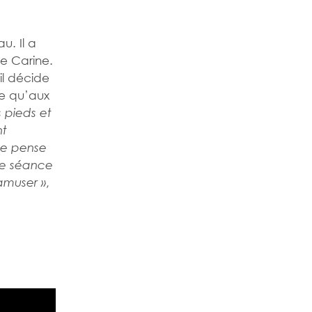
u. Il a
e Carine.
il décide
ve qu’aux
s pieds et
nt
Je pense
me séance
,
amuser »