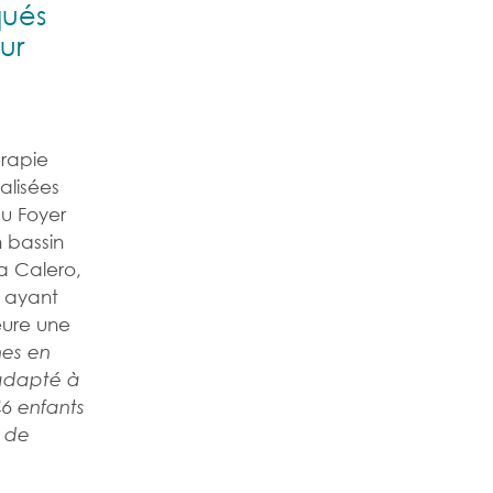
qués
ur
érapie
alisées
au Foyer
n bassin
a Calero,
s ayant
eure une
nes en
adapté à
46 enfants
e de