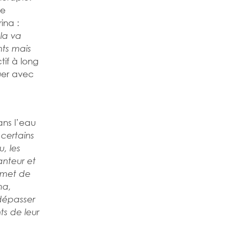
de
ina :
la va
nts mais
tif à long
uer avec
ans l’eau
 certains
u, les
anteur et
rmet de
ma,
 dépasser
ts de leur