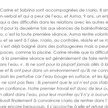
 Carine et Sabrina sont accompagnées de Mario, 8 an
n-verbal et qui a peur de l’eau, et Asma, 9 ans, un en
qui a des difficultés dans les relations avec les autres 
t pour la deuxième fois aux séances de balnéothérap
o, c’est la toute première séance. Asma rentre volon
 et se sent à l’aise. Mario, au contraire, résiste et se 
 il s’est déjà baigné dans des pataugeoires mais a peur
paces, comme la piscine. Carine révèle que la difficul
 à la première séance est généralement de faire rentre
ans l’eau.
« . Ils ne sont pour la plupart jamais allés à 
ine et ils ont peur dans un environnement qu’ils ne conn
assin les perturbe car l’eau bouge en surface, et les li
ne sont pas fixes : ils pensent que le sol n’est pas stab
en confiance. Notre premier travail est donc de leur ouv
 allant dans l’eau, pour leur montrer qu’il n’y a aucu
éussit finalement à convaincre Mario de rentrer dans l
leure encore beaucoup. Il s’accroche à elle et refuse 