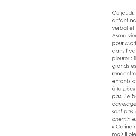
Ce jeudi,
enfant no
verbal et 
Asma vien
pour Mari
dans l’eau
pleurer :
grands es
rencontre
enfants d
à la pisc
pas. Le b
carrelage 
sont pas 
chemin en
Carine r
»
mais il p