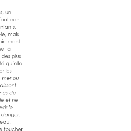
s, un
fant non-
enfants.
ie, mais
tairement
met à
 des plus
té qu’elle
r les
la mer ou
aissent
gnes du
le et ne
rir le
n danger.
’eau,
de toucher