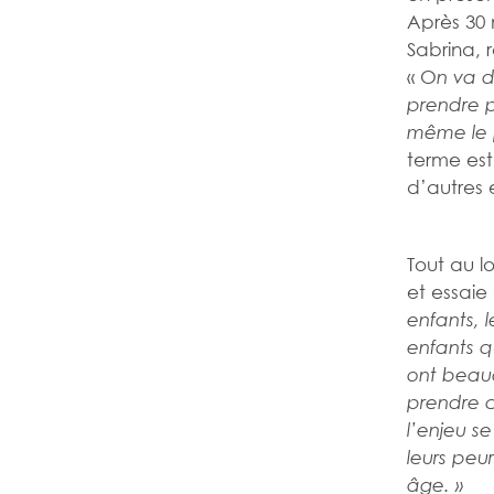
Après 30
Sabrina, 
« O
n va 
prendre p
même le p
terme est
d’autres 
Tout au l
et essaie 
enfants, l
enfants q
ont beauc
prendre 
l’enjeu s
leurs peu
âge. »