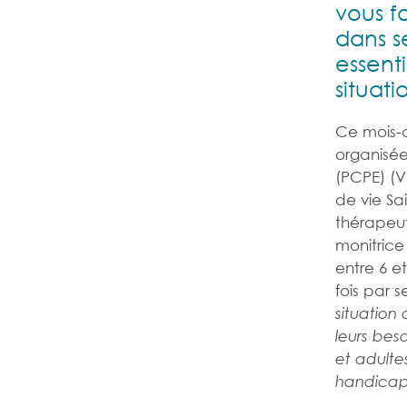
vous fa
dans s
essent
situat
Ce mois-c
organisée
(PCPE) (V
de vie Sai
thérapeut
monitrice
entre 6 e
fois par 
situatio
leurs bes
et adulte
handicap,