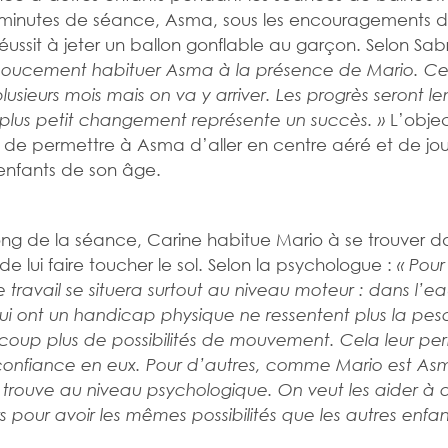
 minutes de séance, Asma, sous les encouragements 
réussit à jeter un ballon gonflable au garçon. Selon Sabr
doucement habituer Asma à la présence de Mario. Ce
lusieurs mois mais on va y arriver. Les progrès seront le
L’objec
lus petit changement représente un succès. »
 de permettre à Asma d’aller en centre aéré et de jo
enfants de son âge.
ong de la séance, Carine habitue Mario à se trouver d
de lui faire toucher le sol. Selon la psychologue :
« Pour
e travail se situera surtout au niveau moteur : dans l’ea
ui ont un handicap physique ne ressentent plus la pes
oup plus de possibilités de mouvement. Cela leur pe
confiance en eux. Pour d’autres, comme Mario est As
e trouve au niveau psychologique. On veut les aider à
rs pour avoir les mêmes possibilités que les autres enfan