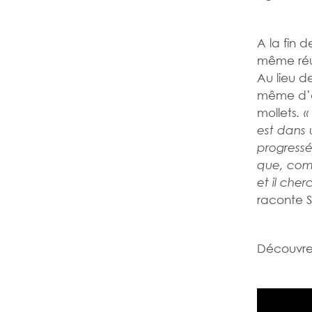
A la fin 
même réus
Au lieu de
même d’al
mollets
. 
est dans 
progressé
que, com
et il che
raconte S
Découvrez