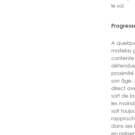
le sol.
Progress
A quelque
matelas g
contente 
détendue 
proximité
son âge. 
direct ave
sort de l
les moind
soit touj
rapproche
dans ses 
en présen