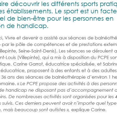
ire découvrir les différents sports prati
es établissements. Le sport est un facte
iel de bien-être pour les personnes en
ion de handicap.
i, Vivre et devenir a assisté aux séances de balnéoth
 par le pôle de compétences et de prestations extern
illepinte, Seine-Saint-Denis). Les séances se déroulent 
nt-Louis (Villepinte), qui a mis à disposition du PCPE so
ique. Carine Garrot, éducatrice spécialisée, et Sabrin
 éducatrice, proposent à des enfants et à des adulte
t 36 ans des séances de balnéothérapie d’environ 1 h
semaine. «
Le PCPE propose des activités à des person
n de handicap ne disposant pas d’accompagnement 
oins. De nombreuses activités sont organisées pour les 
s suivis. Ces derniers peuvent avoir n’importe quel typ
explique Carine.
 mais beaucoup sont autistes »,