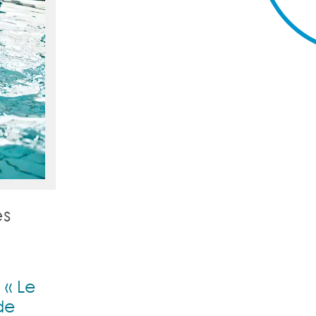
es
 « Le
de