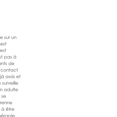
e sur un
 est
est
st pas à
ants de
n contact
jà assis et
surveille
un adulte
 se
prenne
 à être
hérapie.