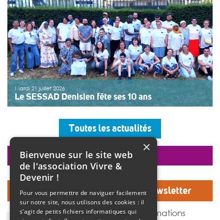
>>
Lire la suite
Mardi 21 juillet 2026
Le SESSAD Denisien fête ses 10 ans
Les professionnels, vêtus d’un T-shirt au logo « 10 ans »,
accueillaient les invités autour d’un buffet, dans une
Toutes les actualités
ambiance musicale live assurée par un groupe de
musiciens. Christine Manadi, directrice du SESSAD
×
depuis sa création, est revenue sur l’histoire […]
Bienvenue sur le site web
faire un don
>>
Lire la suite
de l'association Vivre &
Devenir !
Inscrivez-vous à notre Newsletter
Pour vous permettre de naviguer facilement
sur notre site, nous utilisons des cookies : il
J'accepte de recevoir des informations
s’agit de petits fichiers informatiques qui