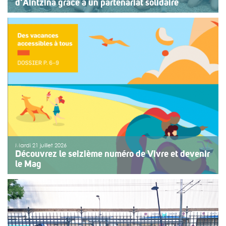
d’Aintzina grâce à un partenariat solidaire
Une organisation collective au service de l’inclusion
Depuis sept ans, l’association ouvre le premier jour des
fêtes de Bayonne à une structure accompagnant des
enfants ou des adolescents en situation de handicap
ou de fragilité. Cette année, le choix […]
>>
Lire la suite
Mardi 21 juillet 2026
Découvrez le seizième numéro de Vivre et devenir
le Mag
Le numéro du mois de juillet 2026 de Vivre et devenir, Le
Mag, vient de paraître. Le dossier central se concentre
sur les vacances pour tous. Vivre et devenir a lancé un
plan d’action afin de rendre les vacances accessibles
[…]