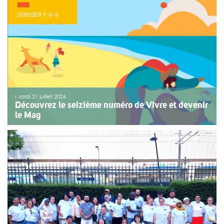
ou de fragilité. Cette année, le choix […]
>>
Lire la suite
Mardi 21 juillet 2026
Découvrez le seizième numéro de Vivre et devenir
le Mag
Le numéro du mois de juillet 2026 de Vivre et devenir, Le
Mag, vient de paraître. Le dossier central se concentre
sur les vacances pour tous. Vivre et devenir a lancé un
plan d’action afin de rendre les vacances accessibles
[…]
>>
Lire la suite