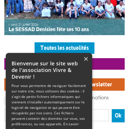
Mardi 21 juillet 2026
Le SESSAD Denisien fête ses 10 ans
Les professionnels, vêtus d’un T-shirt au logo « 10 ans »,
accueillaient les invités autour d’un buffet, dans une
Toutes les actualités
ambiance musicale live assurée par un groupe de
musiciens. Christine Manadi, directrice du SESSAD
×
depuis sa création, est revenue sur l’histoire […]
Bienvenue sur le site web
faire un don
>>
Lire la suite
de l'association Vivre &
Devenir !
Inscrivez-vous à notre Newsletter
Pour vous permettre de naviguer facilement
sur notre site, nous utilisons des cookies : il
J'accepte de recevoir des informations
s’agit de petits fichiers informatiques qui
de l'association Vivre et devenir.
viennent s’installer automatiquement sur le
logiciel de navigation et qui peuvent être
récupérés par nos soins. Ces fichiers
Ok
peuvent contenir des données sur vous, vos
préférences, ou vos appareils.
En savoir