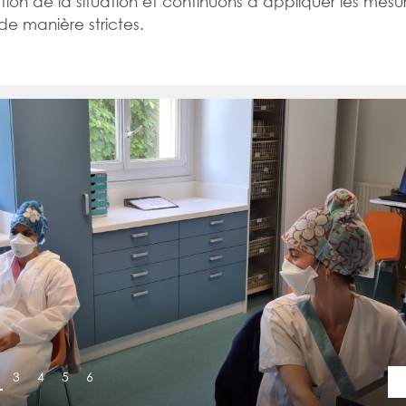
ution de la situation et continuons à appliquer les mesu
de manière strictes.
3
4
5
6