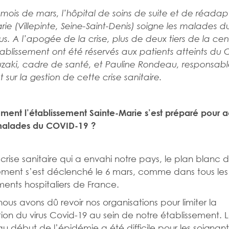
 mois de mars, l’hôpital de soins de suite et de réadap
rie (Villepinte, Seine-Saint-Denis) soigne les malades d
us. A l’apogée de la crise, plus de deux tiers de la ce
’établissement ont été réservés aux patients atteints du
zaki, cadre de santé, et Pauline Rondeau, responsable
 sur la gestion de cette crise sanitaire.
ent l’établissement Sainte-Marie s’est préparé pour ac
malades du COVID-19 ?
 crise sanitaire qui a envahi notre pays, le plan blanc 
sement s’est déclenché le 6 mars, comme dans tous les
ments hospitaliers de France.
 nous avons dû revoir nos organisations pour limiter la
on du virus Covid-19 au sein de notre établissement. 
 au début de l’épidémie a été difficile pour les soign