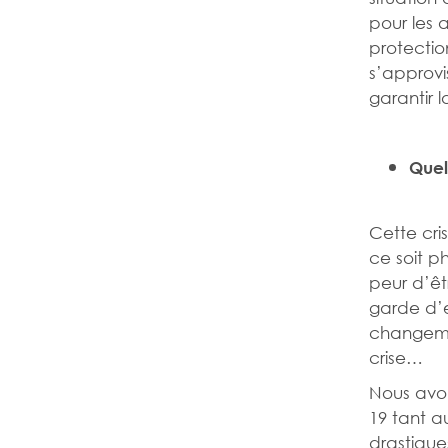
pour les 
protectio
s’approvi
garantir 
Quel
Cette cri
ce soit p
peur d’ê
garde d’e
changemen
crise…
Nous avon
19 tant a
drastique