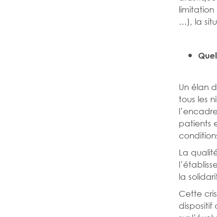
limitatio
…), la sit
Quel
Un élan d
tous les n
l’encadre
patients 
condition
La qualité
l’établis
la solidar
Cette cri
dispositif