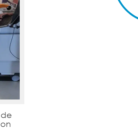
s de
ion