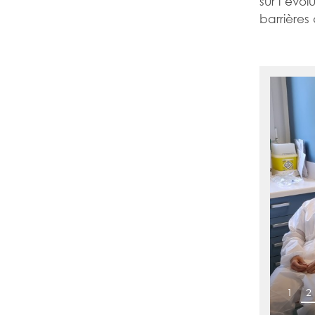
sur l’évol
barrières 
1
2