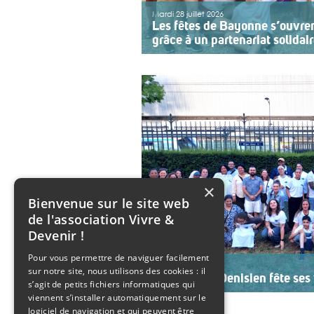
Mardi 28 juillet 2026
Les fêtes de Bayonne s’ouvre
grâce à un partenariat solidai
Une organisation collective au se
sept ans, l’association ouvre le pr
Bayonne à une structure accomp
adolescents en situation de handi
année, le choix […]
>>
Lire la suite
×
Bienvenue sur le site web
de l'association Vivre &
Devenir !
Pour vous permettre de naviguer facilement
Mardi 21 juillet 2026
sur notre site, nous utilisons des cookies : il
Le SESSAD Denisien fête ses 
s’agit de petits fichiers informatiques qui
viennent s’installer automatiquement sur le
Les professionnels, vêtus d’un T-shi
logiciel de navigation et qui peuvent être