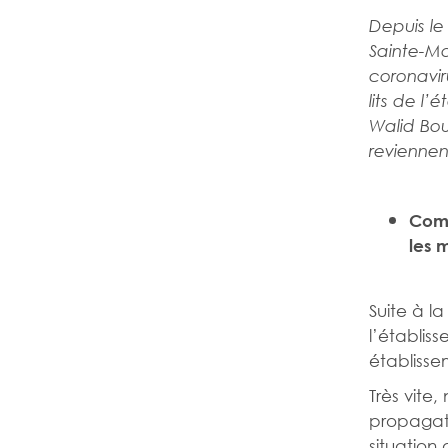
Depuis le
Sainte-Ma
coronavir
lits de l
Walid Bou
reviennent
Comm
les 
Suite à la
l’établis
établisse
Très vite,
propagati
situation