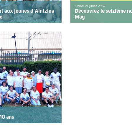
Mardi 21 juillet 2026
nt aux jeunes d’Aintzina
Découvrez le seizième nu
re
Mag
rvice de l’inclusion Depuis
Le numéro du mois de juillet
emier jour des fêtes de
vient de paraître. Le dossier
agnant des enfants ou des
vacances pour tous. Vivre e
cap ou de fragilité. Cette
d’action afin de rendre les
>>
Lire la suite
10 ans
rt au logo « 10 ans »,