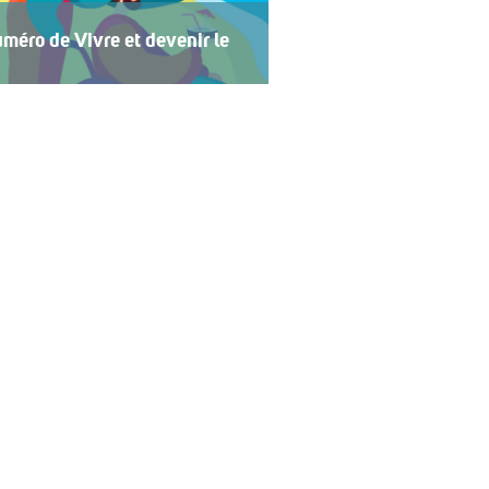
méro de Vivre et devenir le
 2026 de Vivre et devenir, Le Mag,
 central se concentre sur les
t devenir a lancé un plan
 vacances accessibles […]