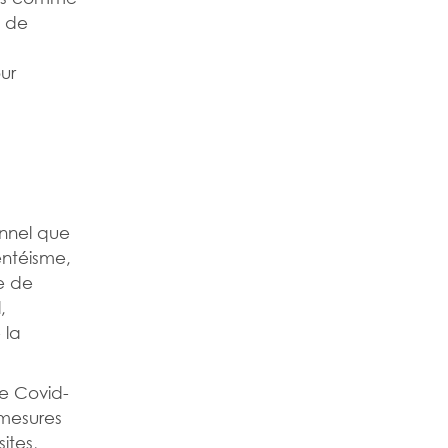
l de
ur
onnel que
entéisme,
e de
,
 la
de Covid-
 mesures
ites,