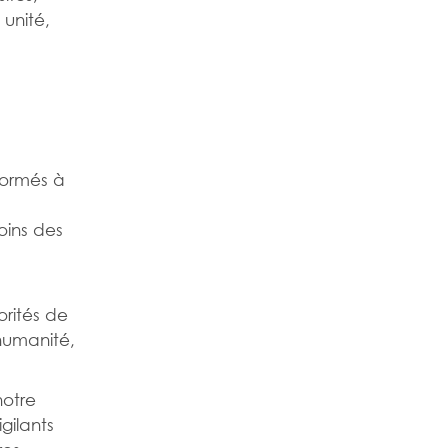
 unité,
formés à
oins des
orités de
’humanité,
notre
igilants