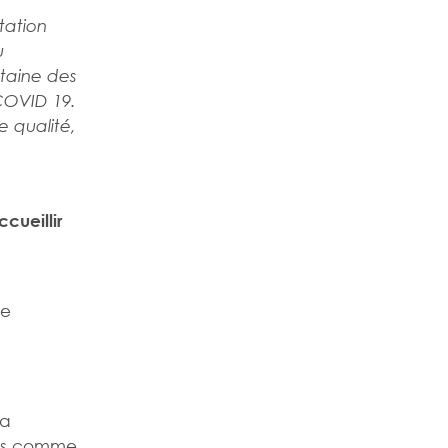
tation
u
ntaine des
 COVID 19.
 qualité,
cueillir
de
La
ants comme