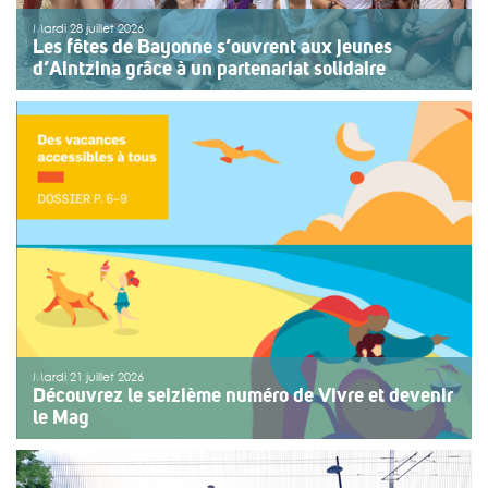
Mardi 28 juillet 2026
Les fêtes de Bayonne s’ouvrent aux jeunes
d’Aintzina grâce à un partenariat solidaire
Une organisation collective au service de l’inclusion
Depuis sept ans, l’association ouvre le premier jour des
fêtes de Bayonne à une structure accompagnant des
enfants ou des adolescents en situation de handicap
ou de fragilité. Cette année, le choix […]
>>
Lire la suite
Mardi 21 juillet 2026
Découvrez le seizième numéro de Vivre et devenir
le Mag
Le numéro du mois de juillet 2026 de Vivre et devenir, Le
Mag, vient de paraître. Le dossier central se concentre