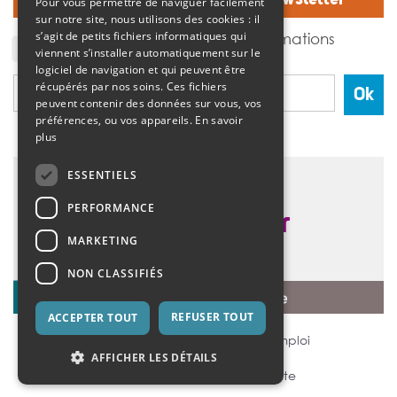
Pour vous permettre de naviguer facilement
sur notre site, nous utilisons des cookies : il
J'accepte de recevoir des informations
s’agit de petits fichiers informatiques qui
de l'association Vivre et devenir.
viennent s’installer automatiquement sur le
logiciel de navigation et qui peuvent être
récupérés par nos soins. Ces fichiers
Ok
peuvent contenir des données sur vous, vos
préférences, ou vos appareils.
En savoir
plus
ESSENTIELS
PERFORMANCE
MARKETING
NON CLASSIFIÉS
REFUSER TOUT
ACCEPTER TOUT
Mentions légales
Offres d’emploi
AFFICHER LES DÉTAILS
Nous contacter
Plan du site