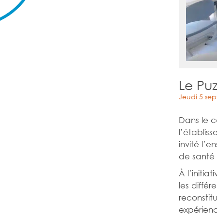
Le Pu
Jeudi 5 se
Dans le c
l’établiss
invité l’e
de santé 
À l’initi
les diffé
reconstit
expérienc