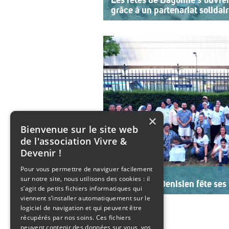
Les fêtes de Bayonne s’ouvre
grâce à un partenariat solidai
Une organisation collective au se
sept ans, l’association ouvre le pr
Bayonne à une structure accomp
adolescents en situation de handi
année, le choix […]
>>
Lire la suite
×
Bienvenue sur le site web
de l'association Vivre &
Devenir !
Pour vous permettre de naviguer facilement
Mardi 21 juillet 2026
sur notre site, nous utilisons des cookies : il
Le SESSAD Denisien fête ses 
s’agit de petits fichiers informatiques qui
viennent s’installer automatiquement sur le
Les professionnels, vêtus d’un T-shi
logiciel de navigation et qui peuvent être
accueillaient les invités autour d
récupérés par nos soins. Ces fichiers
ambiance musicale live assurée 
peuvent contenir des données sur vous, vos
Christine Manadi, directrice du S