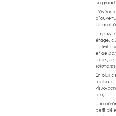
un grand
L’événeme
d’ouvertu
17 juillet
Un puzzle
étage, qu
activité. 
et de bon
exemple q
soignants
En plus de
réalisati
visuo-cons
fine).
Une cérém
petit déj