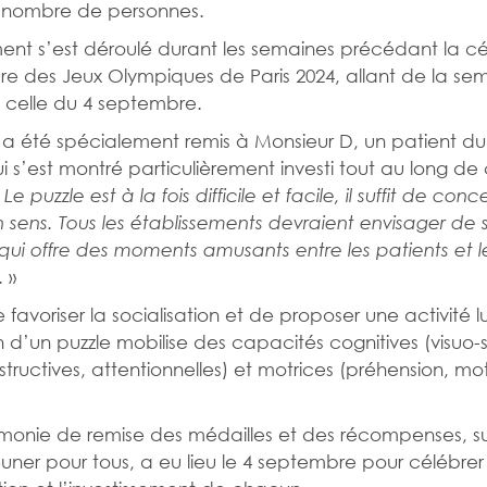
 nombre de personnes.
nt s’est déroulé durant les semaines précédant la c
re des Jeux Olympiques de Paris 2024, allant de la se
 à celle du 4 septembre.
 a été spécialement remis à Monsieur D, un patient du
i s’est montré particulièrement investi tout au long de
«
Le puzzle est à la fois difficile et facile, il suffit de con
 sens. Tous les établissements devraient envisager de s
ui offre des moments amusants entre les patients et l
. »
 favoriser la socialisation et de proposer une activité l
on d’un puzzle mobilise des capacités cognitives (visuo-s
tructives, attentionnelles) et motrices (préhension, mot
onie de remise des médailles et des récompenses, su
euner pour tous, a eu lieu le 4 septembre pour célébrer