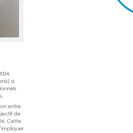
2024,
enis) a
sionnels
e.
ion entre
jectif de
24. Cette
’impliquer