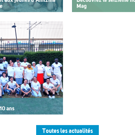
nt aux jeunes d’Aintzina
Découvrez le seizième nu
re
Mag
rvice de l’inclusion Depuis
Le numéro du mois de juillet
emier jour des fêtes de
vient de paraître. Le dossier
agnant des enfants ou des
vacances pour tous. Vivre e
cap ou de fragilité. Cette
d’action afin de rendre les
>>
Lire la suite
10 ans
rt au logo « 10 ans »,
’un buffet, dans une
par un groupe de musiciens.
Toutes les actualités
ESSAD depuis sa création, est