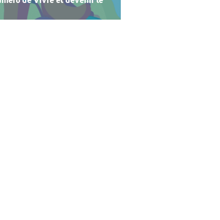
méro de Vivre et devenir le
 2026 de Vivre et devenir, Le Mag,
 central se concentre sur les
t devenir a lancé un plan
 vacances accessibles […]