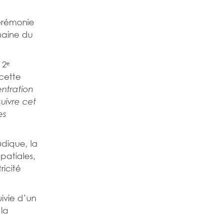
érémonie
maine du
 2
ᵉ
 cette
centration
uivre cet
es
udique, la
patiales,
ricité
ivie d’un
 la