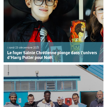
Mardi 23 décembre 2025
Le foyer Sainte Chrétienne plonge dans l’univers
d’Harry Potter pour Noël
Le mardi 2 décembre, le foyer Sainte
Chrétienne (Epernay, Marne) a organisé une fête de
Noël sur le thème d’Harry Potter, réunissant 75 enfants
issus des différents services de la Maison d’Enfants à
Caractère Social (MECS). Un moment festif et fédérateur
rendu […]
>>
Lire la suite