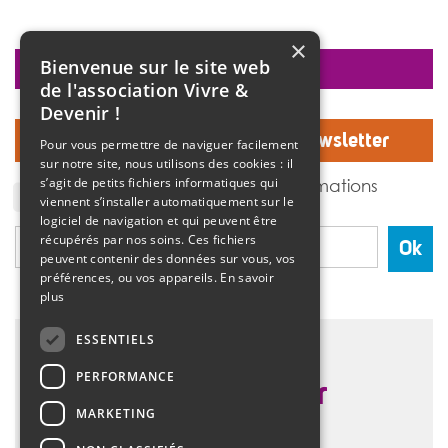
×
Bienvenue sur le site web
faire un don
de l'association Vivre &
Devenir !
Inscrivez-vous à notre Newsletter
Pour vous permettre de naviguer facilement
sur notre site, nous utilisons des cookies : il
J'accepte de recevoir des informations
s’agit de petits fichiers informatiques qui
de l'association Vivre et devenir.
viennent s’installer automatiquement sur le
logiciel de navigation et qui peuvent être
récupérés par nos soins. Ces fichiers
Ok
peuvent contenir des données sur vous, vos
préférences, ou vos appareils.
En savoir
plus
ESSENTIELS
PERFORMANCE
MARKETING