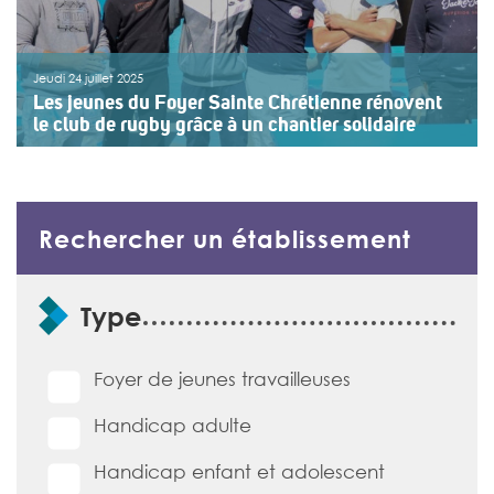
Jeudi 24 juillet 2025
Les jeunes du Foyer Sainte Chrétienne rénovent
le club de rugby grâce à un chantier solidaire
Comment permettre à des adolescents confiés à la
protection de l’enfance de découvrir le monde
professionnel tout en s’engageant dans des actions
valorisantes et collectives ? Depuis 2024, le Foyer
Rechercher un établissement
Sainte-Chrétienne d’Epernay (Marne, 51) apporte une
réponse concrète à cette […]
Formulaire de recherche d'établissement
>>
Lire la suite
Type
Foyer de jeunes travailleuses
Handicap adulte
Handicap enfant et adolescent