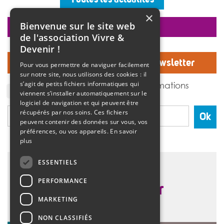
ambiance musicale live assurée par un groupe de
musiciens. Christine Manadi, directrice du SESSAD
×
depuis sa création, est revenue sur l’histoire […]
Bienvenue sur le site web
faire un don
>>
Lire la suite
de l'association Vivre &
Devenir !
Inscrivez-vous à notre Newsletter
Pour vous permettre de naviguer facilement
sur notre site, nous utilisons des cookies : il
J'accepte de recevoir des informations
s’agit de petits fichiers informatiques qui
de l'association Vivre et devenir.
viennent s’installer automatiquement sur le
logiciel de navigation et qui peuvent être
récupérés par nos soins. Ces fichiers
Ok
peuvent contenir des données sur vous, vos
préférences, ou vos appareils.
En savoir
plus
ESSENTIELS
PERFORMANCE
MARKETING
NON CLASSIFIÉS