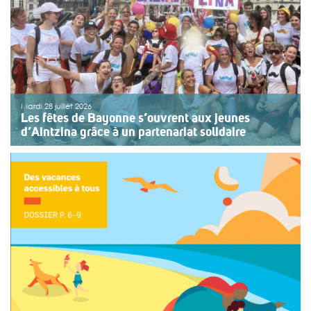
Mardi 28 juillet 2026
Les fêtes de Bayonne s’ouvrent aux jeunes
d’Aintzina grâce à un partenariat solidaire
Une organisation collective au service de l’inclusion
Depuis sept ans, l’association ouvre le premier jour des
fêtes de Bayonne à une structure accompagnant des
enfants ou des adolescents en situation de handicap
ou de fragilité. Cette année, le choix […]
>>
Lire la suite