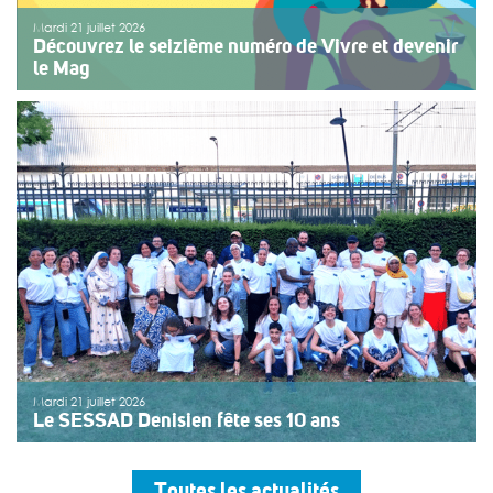
Mardi 21 juillet 2026
Découvrez le seizième numéro de Vivre et devenir
le Mag
Le numéro du mois de juillet 2026 de Vivre et devenir, Le
Mag, vient de paraître. Le dossier central se concentre
sur les vacances pour tous. Vivre et devenir a lancé un
plan d’action afin de rendre les vacances accessibles
[…]
>>
Lire la suite
Mardi 21 juillet 2026
Le SESSAD Denisien fête ses 10 ans
Les professionnels, vêtus d’un T-shirt au logo « 10 ans »,
accueillaient les invités autour d’un buffet, dans une
Toutes les actualités