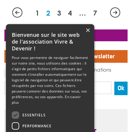
L’association Vivre et devenir – Villepinte – Saint-Michel
vient de publier son rapport d’activité de l’année 2020.
Cette année restera liée à la gestion de la pandémie
1
2
3
4
…
7
de Covid-19 qui a particulièrement touché les
personnes les plus vulnérables. Malgré la […]
>>
Lire la suite
×
Bienvenue sur le site web
faire un don
de l'association Vivre &
Devenir !
Inscrivez-vous à notre Newsletter
Pour vous permettre de naviguer facilement
sur notre site, nous utilisons des cookies : il
J'accepte de recevoir des informations
s’agit de petits fichiers informatiques qui
de l'association Vivre et devenir.
viennent s’installer automatiquement sur le
logiciel de navigation et qui peuvent être
récupérés par nos soins. Ces fichiers
Ok
peuvent contenir des données sur vous, vos
préférences, ou vos appareils.
En savoir
plus
ESSENTIELS
PERFORMANCE