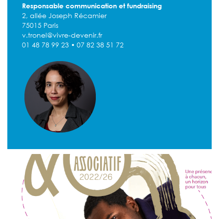
Responsable communication et fundraising
2, allée Joseph Récamier
75015 Paris
v.tronel@vivre-devenir.fr
01 48 78 99 23 • 07 82 38 51 72