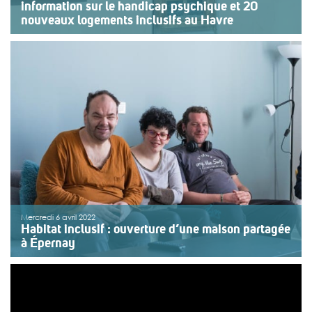
information sur le handicap psychique et 20
nouveaux logements inclusifs au Havre
Le 3 mai, le Dispositif habitat Côté cours de Vivre et
devenir a inauguré son nouvel espace accueil/
information destiné aux personnes en situation de
handicap psychique et de précarité au Havre (Seine-
Maritime). L’espace accueil fait partie d’un projet plus
[…]
>>
Lire la suite
Mercredi 6 avril 2022
Habitat inclusif : ouverture d’une maison partagée
à Épernay
Depuis le mois de février, l’association Vivre et devenir –
Villepinte – Saint-Michel a ouvert une première maison
partagée pour 4 personnes adultes en situation de
handicap psychique à Épernay (Marne). Le handicap