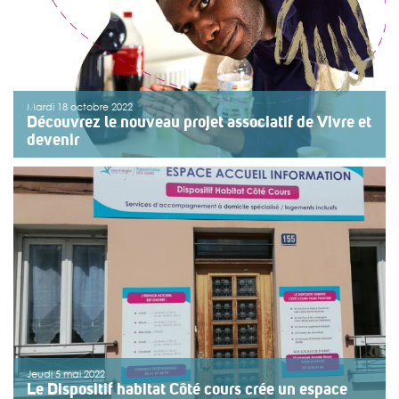
Mardi 18 octobre 2022
Découvrez le nouveau projet associatif de Vivre et
devenir
Les actions du projet associatif 2022-2026 sont
rassemblées autour de trois axes stratégiques :
L’accomplissement des personnes, des familles et des
bénévoles, La consolidation et le développement des
territoires dans une démarche de création de valeur
partagée, Une organisation agile […]
>>
Lire la suite
Jeudi 5 mai 2022
Le Dispositif habitat Côté cours crée un espace