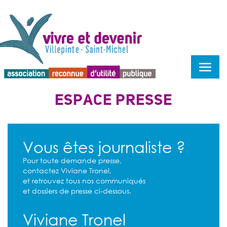
Menu d'accessibilité
ESPACE PRESSE
Vous êtes journaliste ?
Pour toute demande presse,
contactez Viviane Tronel,
et retrouvez tous nos communiqués
et dossiers de presse ci-dessous.
Viviane Tronel