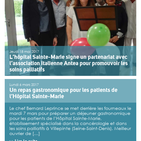
Jeudi 18 mai 2017
L’hôpital Sainte-Marie signe un partenariat avec
l’association italienne Antea pour promouvoir les
soins palliatifs
L’établissement hospitalier Sainte-Marie (Villepinte,
Lundi 6 mars 2017
Seine-Saint-Denis) et l’association Antea (Rome, Italie),
Un repas gastronomique pour les patients de
spécialisés dans les soins palliatifs, ont signé à Villepinte
l’Hôpital Sainte-Marie
jeudi 18 mai, une convention de partenariat
international. À travers ce partenariat, les deux
établissements s’engagent à promouvoir les pratiques
Le chef Bernard Leprince se met derrière les fourneaux le
des soins […]
mardi 7 mars pour préparer un déjeuner gastronomique
pour les patients de l’Hôpital Sainte-Marie,
>>
Lire la suite
établissement spécialisé dans la cancérologie et dans
les soins palliatifs à Villepinte (Seine-Saint-Denis). Meilleur
ouvrier de […]