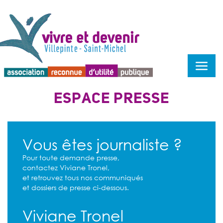
Menu d'accessibilité
ESPACE PRESSE
Vous êtes journaliste ?
Pour toute demande presse,
contactez Viviane Tronel,
et retrouvez tous nos communiqués
et dossiers de presse ci-dessous.
Viviane Tronel