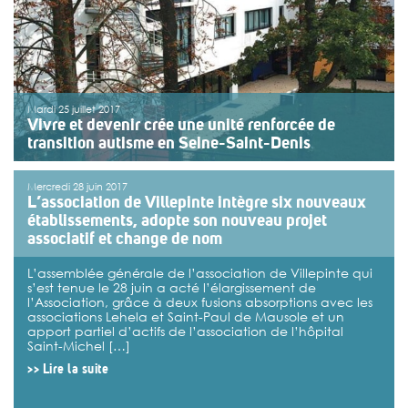
Mardi 25 juillet 2017
Vivre et devenir crée une unité renforcée de
transition autisme en Seine-Saint-Denis
L’association Vivre et devenir, anciennement
Mercredi 28 juin 2017
Association de Villepinte, vient d’obtenir l’autorisation
L’association de Villepinte intègre six nouveaux
de l’Agence régionale de santé de l’Île-de-France pour
établissements, adopte son nouveau projet
créer la première unité renforcée de transition pour des
adultes présentant des situations complexes de troubles
associatif et change de nom
du spectre autistique (TSA), issus […]
L’assemblée générale de l’association de Villepinte qui
>>
Lire la suite
s’est tenue le 28 juin a acté l’élargissement de
l’Association, grâce à deux fusions absorptions avec les
associations Lehela et Saint-Paul de Mausole et un
apport partiel d’actifs de l’association de l’hôpital
Saint-Michel […]
>>
Lire la suite