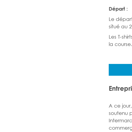
Départ :
Le départ
situé au 
Les T-shi
la course
Entrepr
A ce jour
soutenu po
Intermarc
commerçan