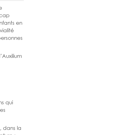
e
icap
enfants en
ialité
 personnes
’Auxilium
ns qui
les
l, dans la