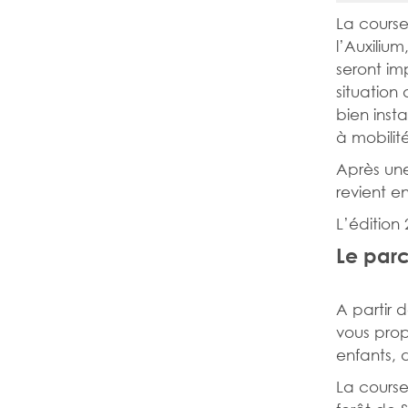
La course
l’Auxiliu
seront im
situation
bien inst
à mobilité
Après une
revient en
L’édition 
Le parc
A partir 
vous prop
enfants, 
La course