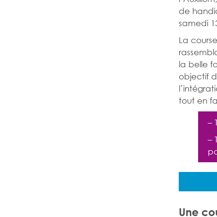
de handic
samedi 13
La course 
rassembla
la belle f
objectif d
l’intégrat
tout en f
–
–
po
Une cou