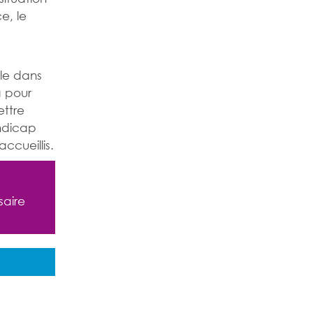
e, le
ule dans
a pour
ettre
andicap
ccueillis.
saire