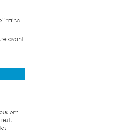
liatrice,
eure avant
nous ont
rest,
des