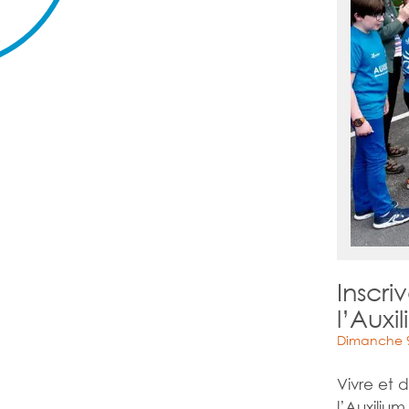
Inscri
l’Auxi
Dimanche 9
Vivre et 
l’Auxiliu