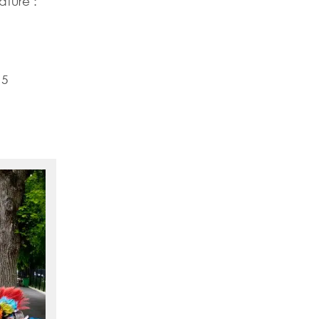
ature :
15