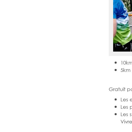
10km
5km 
Gratuit po
Les 
Les 
Les 
Vivr