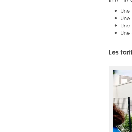
forêt de 
Une 
Une 
Une 
Une 
Les tari