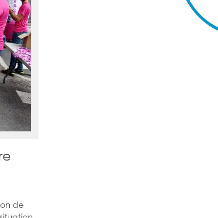
re
tion de
situation