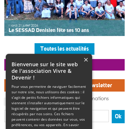
Mardi 21 juillet 2026
Le SESSAD Denisien fête ses 10 ans
Les professionnels, vêtus d’un T-shirt au logo « 10 ans »,
accueillaient les invités autour d’un buffet, dans une
Toutes les actualités
ambiance musicale live assurée par un groupe de
musiciens. Christine Manadi, directrice du SESSAD
×
depuis sa création, est revenue sur l’histoire […]
Bienvenue sur le site web
faire un don
>>
Lire la suite
de l'association Vivre &
Devenir !
Inscrivez-vous à notre Newsletter
Pour vous permettre de naviguer facilement
sur notre site, nous utilisons des cookies : il
J'accepte de recevoir des informations
s’agit de petits fichiers informatiques qui
de l'association Vivre et devenir.
viennent s’installer automatiquement sur le
logiciel de navigation et qui peuvent être
récupérés par nos soins. Ces fichiers
Ok
peuvent contenir des données sur vous, vos
préférences, ou vos appareils.
En savoir