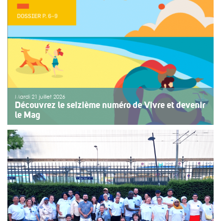
ou de fragilité. Cette année, le choix […]
>>
Lire la suite
Mardi 21 juillet 2026
Découvrez le seizième numéro de Vivre et devenir
le Mag
Le numéro du mois de juillet 2026 de Vivre et devenir, Le
Mag, vient de paraître. Le dossier central se concentre
sur les vacances pour tous. Vivre et devenir a lancé un
plan d’action afin de rendre les vacances accessibles
[…]
>>
Lire la suite