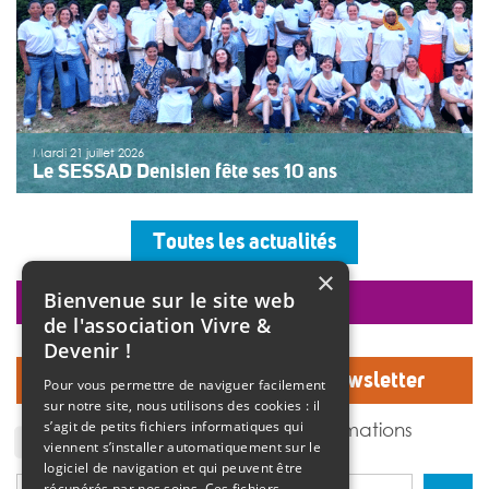
Mardi 21 juillet 2026
Le SESSAD Denisien fête ses 10 ans
Les professionnels, vêtus d’un T-shirt au logo « 10 ans »,
accueillaient les invités autour d’un buffet, dans une
Toutes les actualités
ambiance musicale live assurée par un groupe de
musiciens. Christine Manadi, directrice du SESSAD
×
depuis sa création, est revenue sur l’histoire […]
Bienvenue sur le site web
faire un don
>>
Lire la suite
de l'association Vivre &
Devenir !
Inscrivez-vous à notre Newsletter
Pour vous permettre de naviguer facilement
sur notre site, nous utilisons des cookies : il
J'accepte de recevoir des informations
s’agit de petits fichiers informatiques qui
de l'association Vivre et devenir.
viennent s’installer automatiquement sur le
logiciel de navigation et qui peuvent être
récupérés par nos soins. Ces fichiers