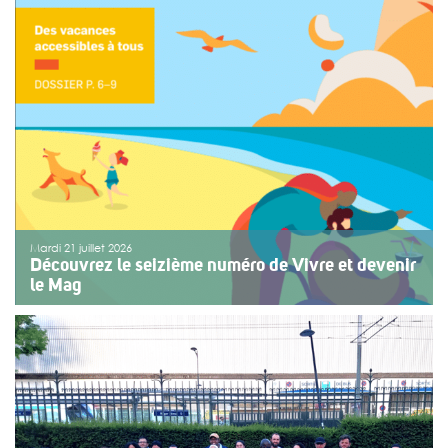
Une organisation collective au service de l’inclusion
Depuis sept ans, l’association ouvre le premier jour des
fêtes de Bayonne à une structure accompagnant des
enfants ou des adolescents en situation de handicap
ou de fragilité. Cette année, le choix […]
>>
Lire la suite
Mardi 21 juillet 2026
Découvrez le seizième numéro de Vivre et devenir
le Mag
Le numéro du mois de juillet 2026 de Vivre et devenir, Le
Mag, vient de paraître. Le dossier central se concentre
sur les vacances pour tous. Vivre et devenir a lancé un
plan d’action afin de rendre les vacances accessibles
[…]
>>
Lire la suite