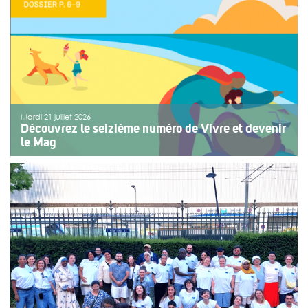
>>
Lire la suite
Mardi 21 juillet 2026
Découvrez le seizième numéro de Vivre et devenir
le Mag
Le numéro du mois de juillet 2026 de Vivre et devenir, Le
Mag, vient de paraître. Le dossier central se concentre
sur les vacances pour tous. Vivre et devenir a lancé un
plan d’action afin de rendre les vacances accessibles
[…]
>>
Lire la suite