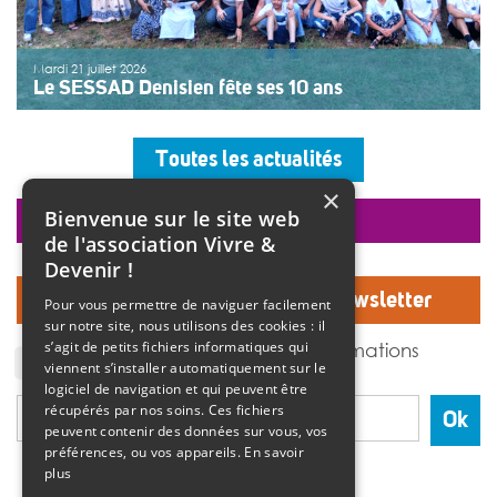
Mardi 21 juillet 2026
Le SESSAD Denisien fête ses 10 ans
Les professionnels, vêtus d’un T-shirt au logo « 10 ans »,
accueillaient les invités autour d’un buffet, dans une
Toutes les actualités
ambiance musicale live assurée par un groupe de
musiciens. Christine Manadi, directrice du SESSAD
×
depuis sa création, est revenue sur l’histoire […]
Bienvenue sur le site web
faire un don
>>
Lire la suite
de l'association Vivre &
Devenir !
Inscrivez-vous à notre Newsletter
Pour vous permettre de naviguer facilement
sur notre site, nous utilisons des cookies : il
J'accepte de recevoir des informations
s’agit de petits fichiers informatiques qui
de l'association Vivre et devenir.
viennent s’installer automatiquement sur le
logiciel de navigation et qui peuvent être
récupérés par nos soins. Ces fichiers
Ok
peuvent contenir des données sur vous, vos
préférences, ou vos appareils.
En savoir
plus