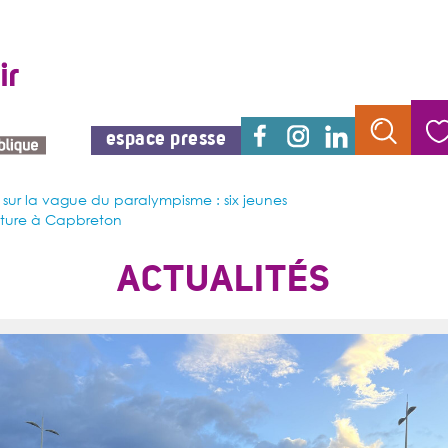
espace presse
r sur la vague du paralympisme : six jeunes
enture à Capbreton
ACTUALITÉS