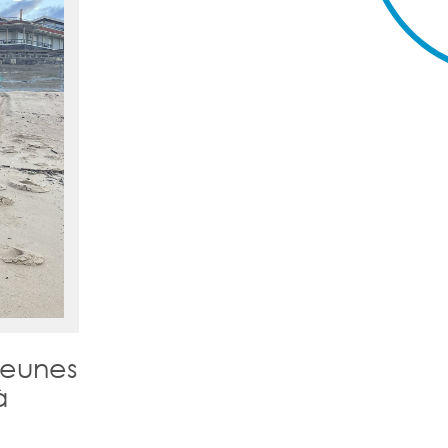
 jeunes
à