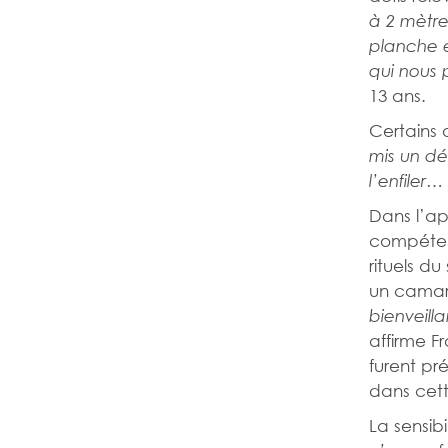
à 2 mètre
planche e
qui nous 
13 ans.
Certains 
mis un dé
l’enfiler…
Dans l’ap
compétenc
rituels du
un camara
bienveilla
affirme F
furent pr
dans cett
La sensib