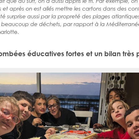
ait que du surf, on a aussi appris le tri. Par exemple, 
s et après on est allés mettre les cartons dans des con
été surprise aussi par la propreté des plages atlantiques.
s beaucoup de déchets, par rapport à la Méditerrané
arlotte.
ombées éducatives fortes et un bilan très p