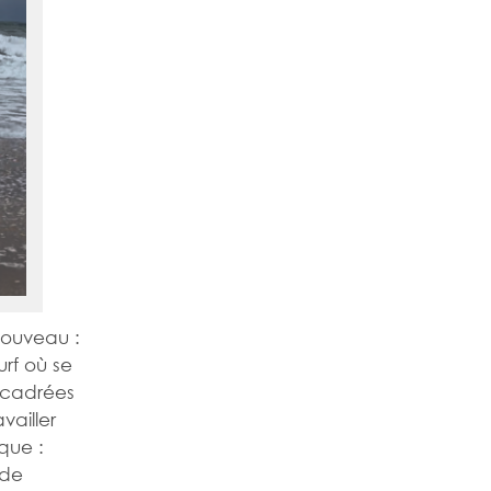
nouveau :
rf où se
encadrées
vailler
ique :
 de