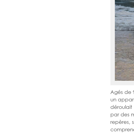
Agés de 9
un appart
déroulait
par des m
repères, s
comprend