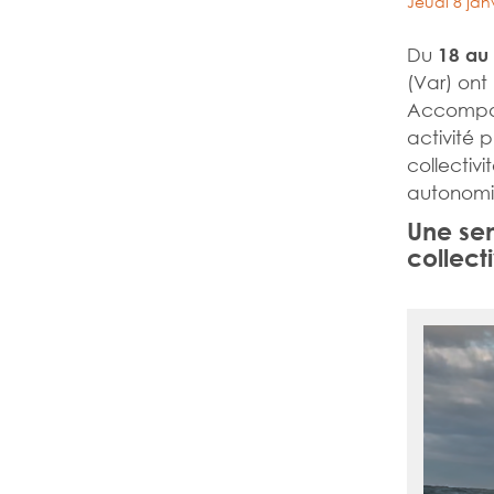
Jeudi 8 jan
Du
18 au
(Var) ont
Accompag
activité 
collectiv
autonomie
Une sem
collect