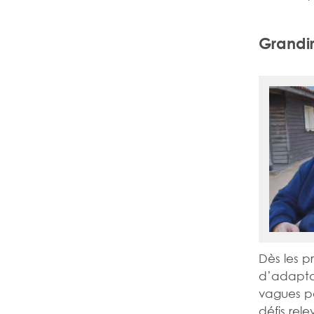
Grandir
Dès les p
d’adaptat
vagues pa
défis rel