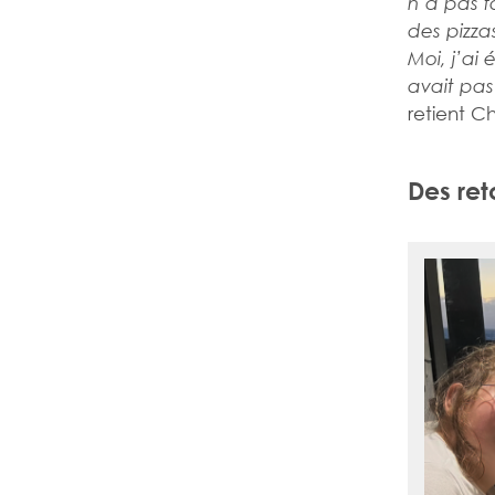
n’a pas f
des pizza
Moi, j’ai 
avait pa
retient Ch
Des ret