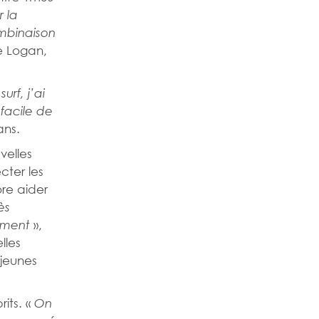
r la
ombinaison
e Logan,
urf, j’ai
facile de
ans.
velles
cter les
ore aider
ès
»,
lement
lles
jeunes
its. «
On