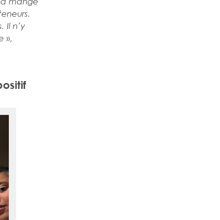
on a mangé
teneurs.
 Il n’y
»,
e
ositif