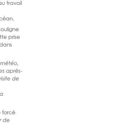
u travail
océan.
souligne
te prise
 dans
a météo,
es après-
isite de
la
 forcé
r de