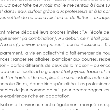
s. Ça peut faire peur mais moi je me sentais à l’aise su
t dans l’eau, surtout grâce aux professeurs et à la c
», expliqu
permettait de ne pas avoir froid et de flotter
ont même dépassé leurs propres limites : ”
A l’école de s
guisement (la combinaison). Au début, ce n’était pas 
, confie Hassouna, 10 
 A la fin, j’y arrivais presque seul”
partement, la vie en collectivité a fait émerger de nou
es : ranger ses affaires, participer aux courses, respe
 soir – parfois différents de ceux de la maison – ou enc
de en difficulté. «
Le groupe était joyeux, taquin et tr
nt. L’entraide et la complicité se sont installés naturel
rançoise Sintes, éducatrice spécialisée. Les professionne
ésentes de jour comme de nuit pour accompagner les 
e expérience riche en adaptation.
ilisation à l’environnement a également marqué les espr