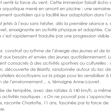
t sentir la force du vent. Cette immersion faisait écho a
e aquatique mené en amont en piscine : une semaine
ement quotidien qui a facilité leur adaptation dans l’
», 
ont jetés à l’eau sans hésiter, dès la première séance
et, enseignante en activité physique et adaptée. Cet
ive s’est rapidement traduite par une progression visible
r, construit au rythme de l’énergie des jeunes et de l
t aux besoins et envies des jeunes quotidiennement. L
ent consacrés à des activités sportives ou culturelles : v
m, découverte de Biarritz, randonnée autour du lac de
ateliers écocitoyens sur la plage pour les sensibiliser à 
», témoigne Anne-Louvet.
on de l’environnement…
née de tempête, avec des rafales à 140 km/h, a même
s activités nautiques : «
On ne pouvait pas s’approche
», raconte Charlotte, 11 ans, fascinée par la force de
ue.