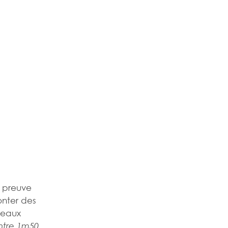
t preuve
onter des
veaux
ntre 1m50