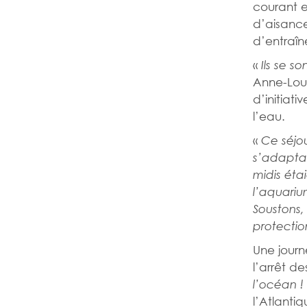
courant e
d’aisanc
d’entraîn
«
Ils se s
Anne-Louv
d’initiat
l’eau.
«
Ce séjou
s’adaptai
midis étai
l’aquariu
Soustons, 
protecti
Une jour
l’arrêt de
l’océan !
l’Atlantiq