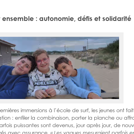
 ensemble : autonomie, défis et solidarité
remières immersions à l’école de surf, les jeunes ont fai
ion : enfiler la combinaison, porter la planche ou affr
rfois puissantes sont devenus, jour après jour, de nou
evés avec assurance. «
Les vagues mesuraient parfois e