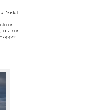
o du Pradet
nte en
 la vie en
velopper