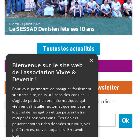
Mardi 21 juillet 2026
Le SESSAD Denisien fête ses 10 ans
Les professionnels, vêtus d’un T-shirt au logo « 10 ans »,
accueillaient les invités autour d’un buffet, dans une
Toutes les actualités
ambiance musicale live assurée par un groupe de
musiciens. Christine Manadi, directrice du SESSAD
×
depuis sa création, est revenue sur l’histoire […]
Bienvenue sur le site web
faire un don
>>
Lire la suite
de l'association Vivre &
Devenir !
Inscrivez-vous à notre Newsletter
Pour vous permettre de naviguer facilement
sur notre site, nous utilisons des cookies : il
J'accepte de recevoir des informations
s’agit de petits fichiers informatiques qui
de l'association Vivre et devenir.
viennent s’installer automatiquement sur le
logiciel de navigation et qui peuvent être
récupérés par nos soins. Ces fichiers
Ok
peuvent contenir des données sur vous, vos
préférences, ou vos appareils.
En savoir
plus