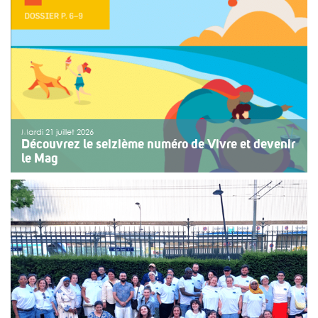
ou de fragilité. Cette année, le choix […]
>>
Lire la suite
Mardi 21 juillet 2026
Découvrez le seizième numéro de Vivre et devenir
le Mag
Le numéro du mois de juillet 2026 de Vivre et devenir, Le
Mag, vient de paraître. Le dossier central se concentre
sur les vacances pour tous. Vivre et devenir a lancé un
plan d’action afin de rendre les vacances accessibles
[…]
>>
Lire la suite