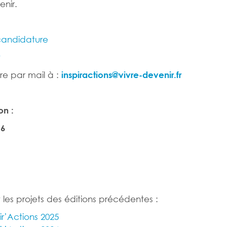
enir.
 candidature
t
re par mail à :
inspiractions@vivre-devenir.fr
on :
26
 les projets des éditions précédentes :
ir’Actions 2025