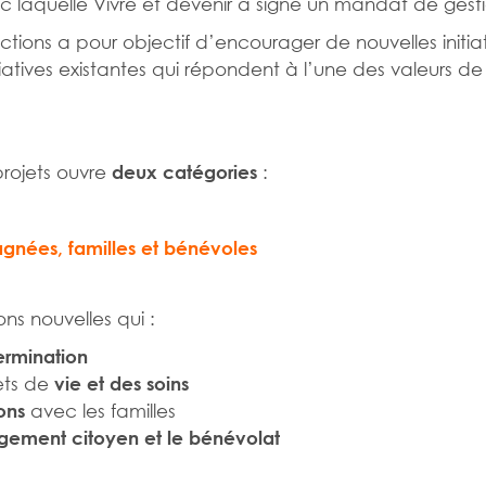
c laquelle Vivre et devenir a signé un mandat de gesti
Actions a pour objectif d’encourager de nouvelles init
tives existantes qui répondent à l’une des valeurs de l
rojets ouvre
:
deux catégories
nées, familles et bénévoles
ns nouvelles qui :
ermination
ets de
vie et des soins
avec les familles
ions
gement citoyen et le bénévolat