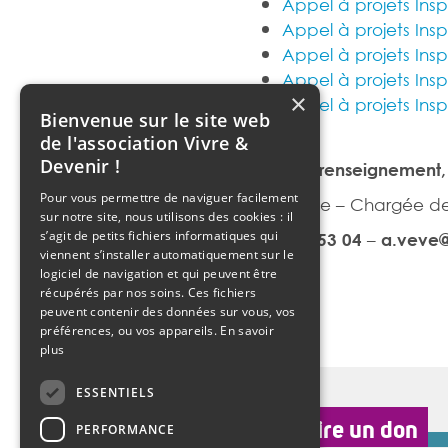
Appel à projets Insp
Appel à projets Insp
Appel à projets Insp
Appel à projets Insp
×
Appel à projets Insp
Bienvenue sur le site web
de l'association Vivre &
Devenir !
Pour tout renseignement,
Pour vous permettre de naviguer facilement
Alice Vève – Chargée de
sur notre site, nous utilisons des cookies : il
–
s’agit de petits fichiers informatiques qui
06 70 25 53 04
a.veve@
viennent s’installer automatiquement sur le
logiciel de navigation et qui peuvent être
récupérés par nos soins. Ces fichiers
peuvent contenir des données sur vous, vos
préférences, ou vos appareils.
En savoir
plus
ESSENTIELS
faire un don
PERFORMANCE