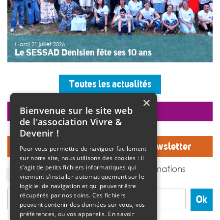
Mardi 21 juillet 2026
Le SESSAD Denisien fête ses 10 ans
Les professionnels, vêtus d’un T-shirt au logo « 10 ans »,
accueillaient les invités autour d’un buffet, dans une
Toutes les actualités
ambiance musicale live assurée par un groupe de
musiciens. Christine Manadi, directrice du SESSAD
×
depuis sa création, est revenue sur l’histoire […]
Bienvenue sur le site web
faire un don
>>
Lire la suite
de l'association Vivre &
Devenir !
Inscrivez-vous à notre Newsletter
Pour vous permettre de naviguer facilement
sur notre site, nous utilisons des cookies : il
J'accepte de recevoir des informations
s’agit de petits fichiers informatiques qui
de l'association Vivre et devenir.
viennent s’installer automatiquement sur le
logiciel de navigation et qui peuvent être
récupérés par nos soins. Ces fichiers
Ok
peuvent contenir des données sur vous, vos
préférences, ou vos appareils.
En savoir