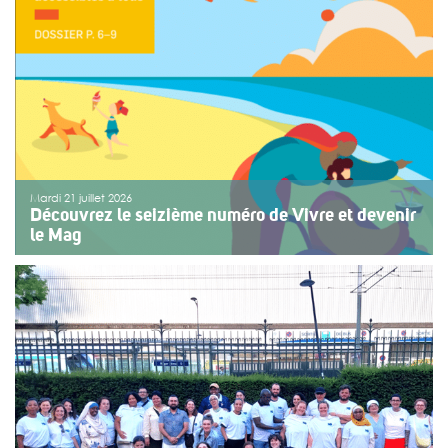
enfants ou des adolescents en situation de handicap
ou de fragilité. Cette année, le choix […]
>>
Lire la suite
Mardi 21 juillet 2026
Découvrez le seizième numéro de Vivre et devenir
le Mag
Le numéro du mois de juillet 2026 de Vivre et devenir, Le
Mag, vient de paraître. Le dossier central se concentre
sur les vacances pour tous. Vivre et devenir a lancé un
plan d’action afin de rendre les vacances accessibles
[…]
>>
Lire la suite