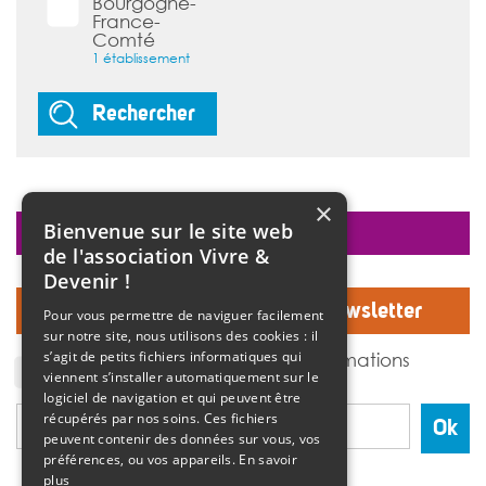
Bourgogne-
France-
Comté
1 établissement
Rechercher
×
Bienvenue sur le site web
faire un don
de l'association Vivre &
Devenir !
Inscrivez-vous à notre Newsletter
Pour vous permettre de naviguer facilement
sur notre site, nous utilisons des cookies : il
J'accepte de recevoir des informations
s’agit de petits fichiers informatiques qui
de l'association Vivre et devenir.
viennent s’installer automatiquement sur le
logiciel de navigation et qui peuvent être
récupérés par nos soins. Ces fichiers
Ok
peuvent contenir des données sur vous, vos
préférences, ou vos appareils.
En savoir
plus