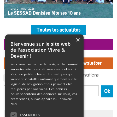
Mardi 21 juillet 2026
Le SESSAD Denisien fête ses 10 ans
Les professionnels, vêtus d’un T-shirt au logo « 10 ans »,
accueillaient les invités autour d’un buffet, dans une
Toutes les actualités
ambiance musicale live assurée par un groupe de
musiciens. Christine Manadi, directrice du SESSAD
×
depuis sa création, est revenue sur l’histoire […]
Bienvenue sur le site web
faire un don
>>
Lire la suite
de l'association Vivre &
Devenir !
Inscrivez-vous à notre Newsletter
Pour vous permettre de naviguer facilement
sur notre site, nous utilisons des cookies : il
J'accepte de recevoir des informations
s’agit de petits fichiers informatiques qui
de l'association Vivre et devenir.
viennent s’installer automatiquement sur le
logiciel de navigation et qui peuvent être
récupérés par nos soins. Ces fichiers
Ok
peuvent contenir des données sur vous, vos
préférences, ou vos appareils.
En savoir
plus
ESSENTIELS