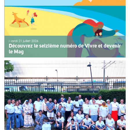
Mardi 21 juillet 2026
Découvrez le seizième numéro de Vivre et devenir
le Mag
Le numéro du mois de juillet 2026 de Vivre et devenir, Le
Mag, vient de paraître. Le dossier central se concentre
sur les vacances pour tous. Vivre et devenir a lancé un
plan d’action afin de rendre les vacances accessibles
[…]
>>
Lire la suite