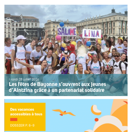
Mardi 28 juillet 2026
Les fêtes de Bayonne s’ouvrent aux jeunes
d’Aintzina grâce à un partenariat solidaire
Une organisation collective au service de l’inclusion
Depuis sept ans, l’association ouvre le premier jour des
fêtes de Bayonne à une structure accompagnant des
enfants ou des adolescents en situation de handicap
ou de fragilité. Cette année, le choix […]
>>
Lire la suite