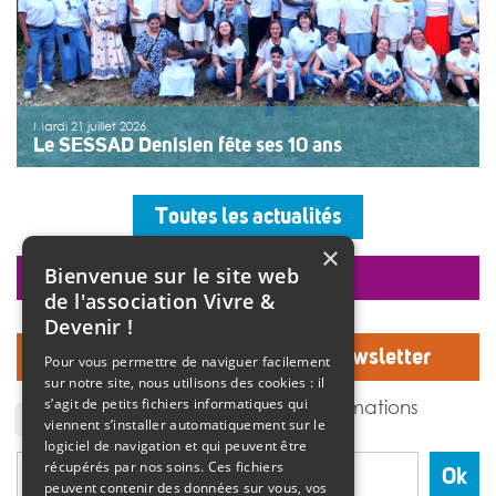
Mardi 21 juillet 2026
Le SESSAD Denisien fête ses 10 ans
Les professionnels, vêtus d’un T-shirt au logo « 10 ans »,
accueillaient les invités autour d’un buffet, dans une
Toutes les actualités
ambiance musicale live assurée par un groupe de
musiciens. Christine Manadi, directrice du SESSAD
×
depuis sa création, est revenue sur l’histoire […]
Bienvenue sur le site web
faire un don
>>
Lire la suite
de l'association Vivre &
Devenir !
Inscrivez-vous à notre Newsletter
Pour vous permettre de naviguer facilement
sur notre site, nous utilisons des cookies : il
J'accepte de recevoir des informations
s’agit de petits fichiers informatiques qui
de l'association Vivre et devenir.
viennent s’installer automatiquement sur le
logiciel de navigation et qui peuvent être
récupérés par nos soins. Ces fichiers
Ok
peuvent contenir des données sur vous, vos