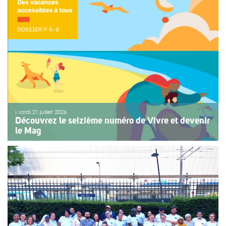
fêtes de Bayonne à une structure accompagnant des
enfants ou des adolescents en situation de handicap
ou de fragilité. Cette année, le choix […]
>>
Lire la suite
Mardi 21 juillet 2026
Découvrez le seizième numéro de Vivre et devenir
le Mag
Le numéro du mois de juillet 2026 de Vivre et devenir, Le
Mag, vient de paraître. Le dossier central se concentre
sur les vacances pour tous. Vivre et devenir a lancé un
plan d’action afin de rendre les vacances accessibles
[…]
>>
Lire la suite