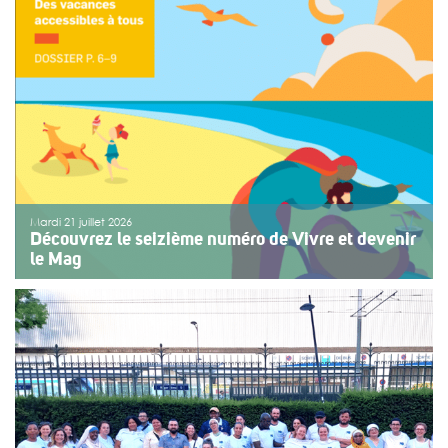
fêtes de Bayonne à une structure accompagnant des
enfants ou des adolescents en situation de handicap
ou de fragilité. Cette année, le choix […]
>>
Lire la suite
Mardi 21 juillet 2026
Découvrez le seizième numéro de Vivre et devenir
le Mag
Le numéro du mois de juillet 2026 de Vivre et devenir, Le
Mag, vient de paraître. Le dossier central se concentre
sur les vacances pour tous. Vivre et devenir a lancé un
plan d’action afin de rendre les vacances accessibles
[…]
>>
Lire la suite