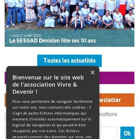
Mardi 21 juillet 2026
Le SESSAD Denisien fête ses 10 ans
Les professionnels, vêtus d’un T-shirt au logo « 10 ans »,
accueillaient les invités autour d’un buffet, dans une
Toutes les actualités
ambiance musicale live assurée par un groupe de
musiciens. Christine Manadi, directrice du SESSAD
×
depuis sa création, est revenue sur l’histoire […]
Bienvenue sur le site web
faire un don
>>
Lire la suite
de l'association Vivre &
Devenir !
Inscrivez-vous à notre Newsletter
Pour vous permettre de naviguer facilement
sur notre site, nous utilisons des cookies : il
J'accepte de recevoir des informations
s’agit de petits fichiers informatiques qui
de l'association Vivre et devenir.
viennent s’installer automatiquement sur le
logiciel de navigation et qui peuvent être
récupérés par nos soins. Ces fichiers
Ok
peuvent contenir des données sur vous, vos