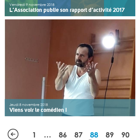
Vendredi 9 novembre 2018
L’Association publie son rapport d’activité 2017
Le centenaire de l’association, célébré en 2018, ancre
ce rapport dans une dimension particulière, riche de
souvenirs et de projets pour l’avenir. Le rapport
d’activité est présenté au travers de 100 faits marquants
réalisés en 2017 organisés selon les […]
>>
Lire la suite
Jeudi 8 novembre 2018
Viens voir le comédien !
La culture, c’est d’abord l’ouverture aux autres… Les
usagers du foyer Isabelle ont bénéficié d’une
représentation théâtrale (« Et Dieu ne pesait pas lourd »
1
…
86
87
88
89
90
de Dieudoné Niangouna) le vendredi 12 octobre 2018