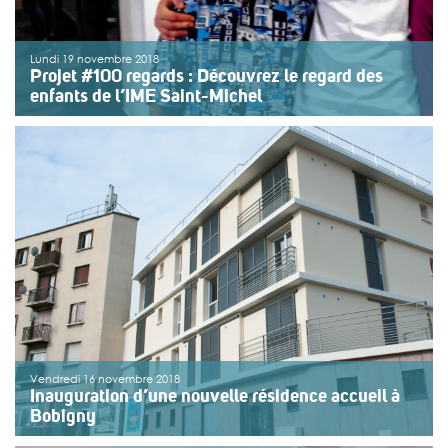
Lundi 19 novembre 2018
Projet #100 regards : Découvrez le regard des
enfants de l’IME Saint-Michel
Dans le cadre du projet #100regards, découvrez le
reportage photographique réalisé par les enfants et les
professionnels de l’IME Saint-Michel situé à Paris. Cet
établissement accueille des adolescents et jeunes
adultes porteurs d’un trouble du spectre de l’autisme.
Le projet […]
>>
Lire la suite
Vendredi 16 novembre 2018
Inauguration d’une nouvelle résidence accueil à
Bobigny