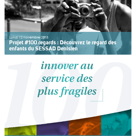
Lundi 12 novembre 2018
Projet #100 regards : Découvrez le regard des
enfants du SESSAD Denisien
Dans le cadre du projet #100regards, découvrez le
reportage photographique réalisé par les enfants et les
professionnels du SESSAD Denisien situé à Saint-Denis.
Cet établissement accueille des enfants, des
adolescents et des jeunes adultes avec troubles du
spectre de l’autisme […]
>>
Lire la suite