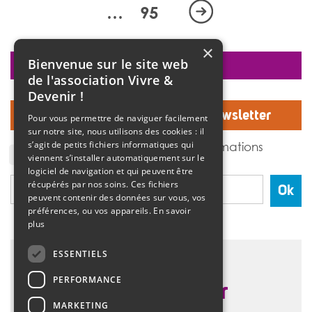
en accueillant Frédéric Fisbach, comédien à la Maison
…
95
de […]
>>
Lire la suite
×
Bienvenue sur le site web
faire un don
de l'association Vivre &
Devenir !
Inscrivez-vous à notre Newsletter
Pour vous permettre de naviguer facilement
sur notre site, nous utilisons des cookies : il
J'accepte de recevoir des informations
s’agit de petits fichiers informatiques qui
de l'association Vivre et devenir.
viennent s’installer automatiquement sur le
logiciel de navigation et qui peuvent être
récupérés par nos soins. Ces fichiers
Ok
peuvent contenir des données sur vous, vos
préférences, ou vos appareils.
En savoir
plus
ESSENTIELS
PERFORMANCE
MARKETING