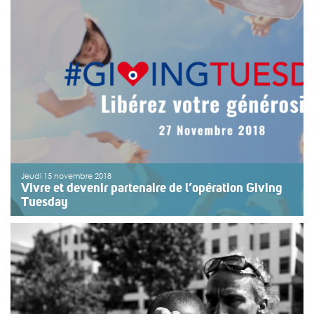
L’association Vivre et devenir – Villepinte – Saint-Michel
a inauguré le 16 novembre la résidence accueil Aux
rives de l’Ourcq à Bobigny (Seine-Saint-Denis).
L’inauguration a eu lieu en présence des résidents et
des différents partenaires du projet dont : le bailleur
social […]
>>
Lire la suite
Jeudi 15 novembre 2018
Vivre et devenir partenaire de l’opération Giving
Tuesday
#GivingTuesday est un mouvement mondial qui
encourage et multiplie le don, l’engagement et la
solidarité. Il y aura lieu le 27 Novembre 2018 ! Apparu
aux Etats-Unis en 2012, Giving Tuesday permet aux
individus, aux organisations et aux communautés à […]
>>
Lire la suite