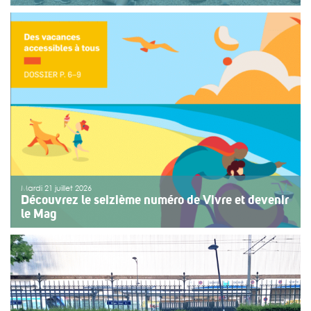
Une organisation collective au service de l’inclusion
Depuis sept ans, l’association ouvre le premier jour des
fêtes de Bayonne à une structure accompagnant des
enfants ou des adolescents en situation de handicap
ou de fragilité. Cette année, le choix […]
>>
Lire la suite
Mardi 21 juillet 2026
Découvrez le seizième numéro de Vivre et devenir
le Mag
Le numéro du mois de juillet 2026 de Vivre et devenir, Le
Mag, vient de paraître. Le dossier central se concentre
sur les vacances pour tous. Vivre et devenir a lancé un
plan d’action afin de rendre les vacances accessibles
[…]
>>
Lire la suite