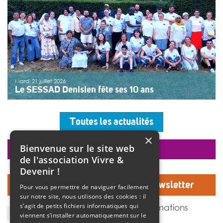
Mardi 21 juillet 2026
Le SESSAD Denisien fête ses 10 ans
Les professionnels, vêtus d’un T-shirt au logo « 10 ans »,
accueillaient les invités autour d’un buffet, dans une
Toutes les actualités
ambiance musicale live assurée par un groupe de
musiciens. Christine Manadi, directrice du SESSAD
×
depuis sa création, est revenue sur l’histoire […]
Bienvenue sur le site web
faire un don
>>
Lire la suite
de l'association Vivre &
Devenir !
Inscrivez-vous à notre Newsletter
Pour vous permettre de naviguer facilement
sur notre site, nous utilisons des cookies : il
J'accepte de recevoir des informations
s’agit de petits fichiers informatiques qui
de l'association Vivre et devenir.
viennent s’installer automatiquement sur le