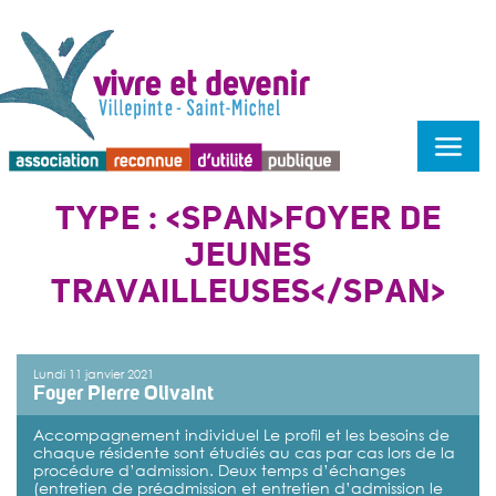
Menu d'accessibilité
TYPE : <SPAN>FOYER DE
JEUNES
TRAVAILLEUSES</SPAN>
Lundi 11 janvier 2021
Foyer Pierre Olivaint
Accompagnement individuel Le profil et les besoins de
chaque résidente sont étudiés au cas par cas lors de la
procédure d’admission. Deux temps d’échanges
(entretien de préadmission et entretien d’admission le