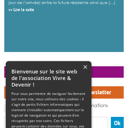
jour de l’arrivée) entre la future résidente ainsi que […]
>>
Lire la suite
×
Bienvenue sur le site web
faire un don
de l'association Vivre &
Devenir !
Inscrivez-vous à notre Newsletter
Pour vous permettre de naviguer facilement
sur notre site, nous utilisons des cookies : il
J'accepte de recevoir des informations
s’agit de petits fichiers informatiques qui
de l'association Vivre et devenir.
viennent s’installer automatiquement sur le
logiciel de navigation et qui peuvent être
récupérés par nos soins. Ces fichiers
Ok
peuvent contenir des données sur vous, vos