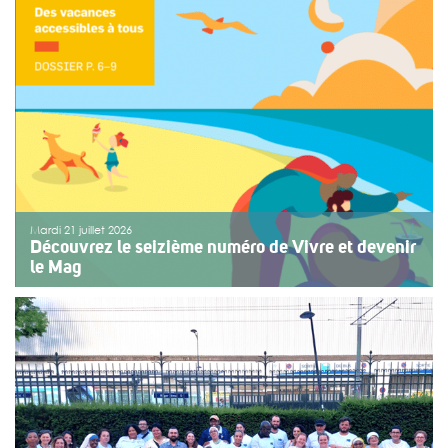
Depuis sept ans, l’association ouvre le premier jour des
fêtes de Bayonne à une structure accompagnant des
enfants ou des adolescents en situation de handicap
ou de fragilité. Cette année, le choix […]
>>
Lire la suite
Mardi 21 juillet 2026
Découvrez le seizième numéro de Vivre et devenir
le Mag
Le numéro du mois de juillet 2026 de Vivre et devenir, Le
Mag, vient de paraître. Le dossier central se concentre
sur les vacances pour tous. Vivre et devenir a lancé un
plan d’action afin de rendre les vacances accessibles
[…]
>>
Lire la suite