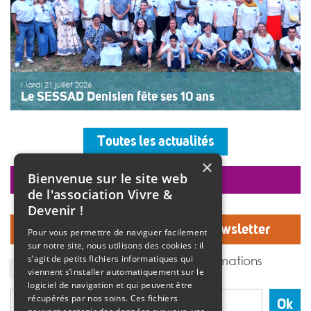
Mardi 21 juillet 2026
Le SESSAD Denisien fête ses 10 ans
Les professionnels, vêtus d’un T-shirt au logo « 10 ans »,
accueillaient les invités autour d’un buffet, dans une
Toutes les actualités
ambiance musicale live assurée par un groupe de
musiciens. Christine Manadi, directrice du SESSAD
×
depuis sa création, est revenue sur l’histoire […]
Bienvenue sur le site web
faire un don
>>
Lire la suite
de l'association Vivre &
Devenir !
Inscrivez-vous à notre Newsletter
Pour vous permettre de naviguer facilement
sur notre site, nous utilisons des cookies : il
J'accepte de recevoir des informations
s’agit de petits fichiers informatiques qui
de l'association Vivre et devenir.
viennent s’installer automatiquement sur le
logiciel de navigation et qui peuvent être
récupérés par nos soins. Ces fichiers
Ok