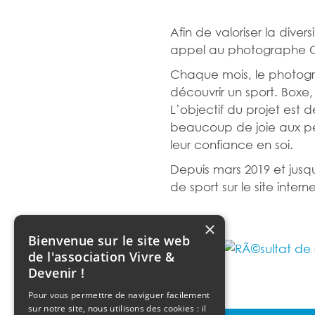
Afin de valoriser la diver
appel au photographe Chr
Chaque mois, le photogra
découvrir un sport. Boxe
L’objectif du projet est 
beaucoup de joie aux p
leur confiance en soi.
Depuis mars 2019 et jusq
de sport sur le site inter
×
Bienvenue sur le site web
de l'association Vivre &
Devenir !
Pour vous permettre de naviguer facilement
sur notre site, nous utilisons des cookies : il