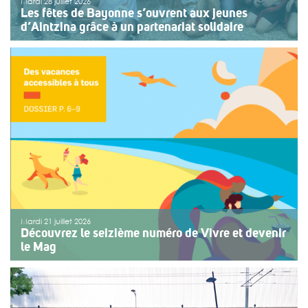
Mardi 28 juillet 2026
Les fêtes de Bayonne s’ouvrent aux jeunes
d’Aintzina grâce à un partenariat solidaire
Une organisation collective au service de l’inclusion
Depuis sept ans, l’association ouvre le premier jour des
fêtes de Bayonne à une structure accompagnant des
enfants ou des adolescents en situation de handicap
ou de fragilité. Cette année, le choix […]
>>
Lire la suite
Mardi 21 juillet 2026
Découvrez le seizième numéro de Vivre et devenir
le Mag
Le numéro du mois de juillet 2026 de Vivre et devenir, Le
Mag, vient de paraître. Le dossier central se concentre
sur les vacances pour tous. Vivre et devenir a lancé un
plan d’action afin de rendre les vacances accessibles