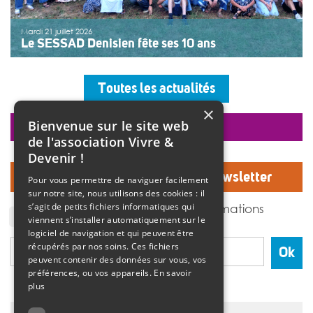
Mardi 21 juillet 2026
Le SESSAD Denisien fête ses 10 ans
Les professionnels, vêtus d’un T-shirt au logo « 10 ans »,
accueillaient les invités autour d’un buffet, dans une
Toutes les actualités
ambiance musicale live assurée par un groupe de
musiciens. Christine Manadi, directrice du SESSAD
×
depuis sa création, est revenue sur l’histoire […]
Bienvenue sur le site web
faire un don
>>
Lire la suite
de l'association Vivre &
Devenir !
Inscrivez-vous à notre Newsletter
Pour vous permettre de naviguer facilement
sur notre site, nous utilisons des cookies : il
J'accepte de recevoir des informations
s’agit de petits fichiers informatiques qui
de l'association Vivre et devenir.
viennent s’installer automatiquement sur le
logiciel de navigation et qui peuvent être
récupérés par nos soins. Ces fichiers
Ok
peuvent contenir des données sur vous, vos
préférences, ou vos appareils.
En savoir
plus