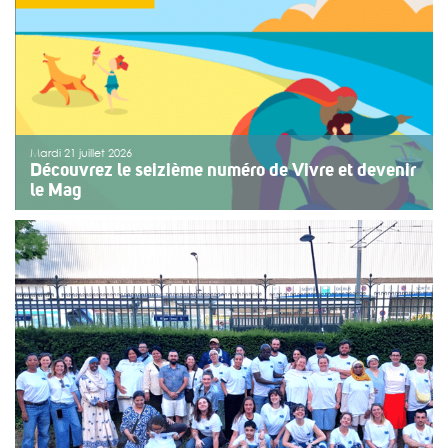
Mardi 21 juillet 2026
Découvrez le seizième numéro de Vivre et devenir
le Mag
Le numéro du mois de juillet 2026 de Vivre et devenir, Le
Mag, vient de paraître. Le dossier central se concentre
sur les vacances pour tous. Vivre et devenir a lancé un
plan d’action afin de rendre les vacances accessibles
[…]
>>
Lire la suite