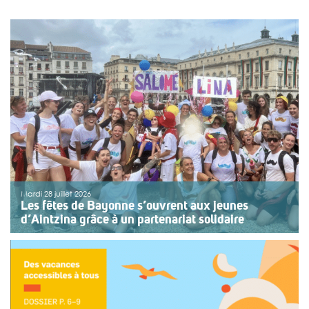
Mardi 28 juillet 2026
Les fêtes de Bayonne s’ouvrent aux jeunes
d’Aintzina grâce à un partenariat solidaire
Une organisation collective au service de l’inclusion
Depuis sept ans, l’association ouvre le premier jour des
fêtes de Bayonne à une structure accompagnant des
enfants ou des adolescents en situation de handicap
ou de fragilité. Cette année, le choix […]
>>
Lire la suite