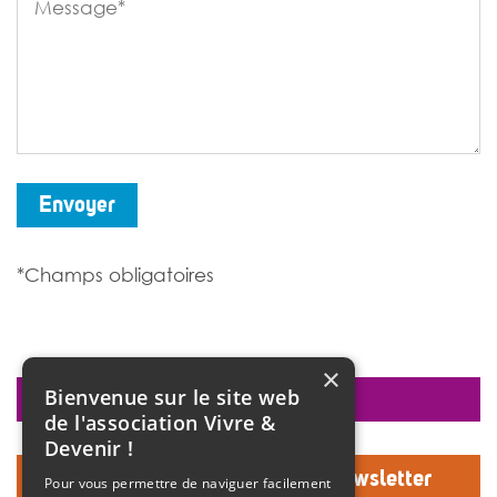
Envoyer
*Champs obligatoires
×
Bienvenue sur le site web
faire un don
de l'association Vivre &
Devenir !
Inscrivez-vous à notre Newsletter
Pour vous permettre de naviguer facilement